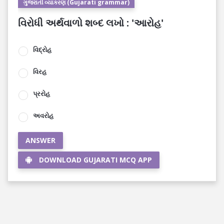
ગુજરાતી વ્યાકરણ (Gujarati grammar)
વિરોધી અર્થવાળો શબ્દ લખો : 'આરોહ'
વિદ્રોહ
વિરહ
પ્રરોહ
અવરોહ
ANSWER
DOWNLOAD GUJARATI MCQ APP