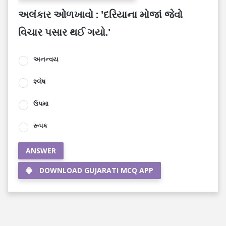
અલંકાર ઓળખાવો : 'દરિયાના મોજાં જેવો
વિચાર પસાર થઈ ગયો.'
અનન્વય
શ્લેષ
ઉપમા
રૂપક
ANSWER
DOWNLOAD GUJARATI MCQ APP