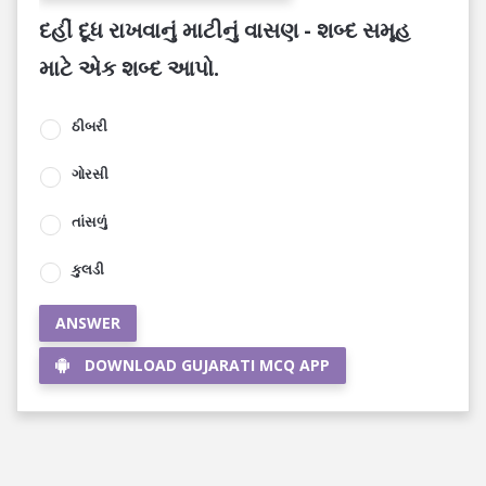
દહીં દૂધ રાખવાનું માટીનું વાસણ - શબ્દ સમૂહ
માટે એક શબ્દ આપો.
ઠીબરી
ગોરસી
તાંસળું
કુલડી
ANSWER
DOWNLOAD GUJARATI MCQ APP