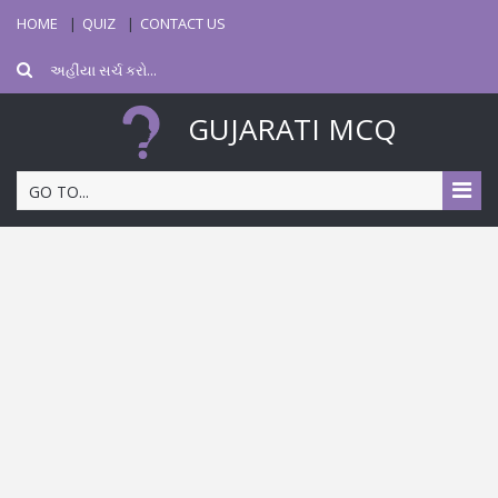
HOME
QUIZ
CONTACT US
GUJARATI MCQ
GO TO...