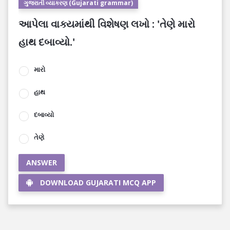
ગુજરાતી વ્યાકરણ (Gujarati grammar)
આપેલા વાક્યમાંથી વિશેષણ લખો : 'તેણે મારો
હાથ દબાવ્યો.'
મારો
હાથ
દબાવ્યો
તેણે
ANSWER
DOWNLOAD GUJARATI MCQ APP