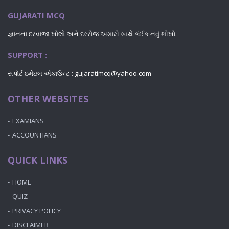
GUJARATI MCQ
જ્ઞાનના દરવાજા ખોલો અને દરરોજ અમારી સાથે કંઈક નવું શીખો.
SUPPORT :
સપોર્ટ ઇમેઇલ એકાઉન્ટ : gujaratimcq@yahoo.com
OTHER WEBSITES
EXAMIANS
ACCOUNTIANS
QUICK LINKS
HOME
QUIZ
PRIVACY POLICY
DISCLAIMER