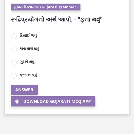
ગુજરાતી વ્યાકરણ (Gujarati grammar)
રૂઢિપ્રયોગનો અર્થ આપો. - "ફના થવું"
રિસાઈ જવું
પાયમાલ થવું
ગુસ્સે થવું
પ્રસન્ન થવું
ANSWER
DOWNLOAD GUJARATI MCQ APP