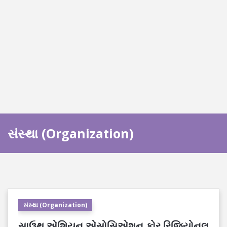
સંસ્થા (Organization)
સંસ્થા (Organization)
સાઉથ એશિયન એસોસિએશન ફોર રિજિયોનલ