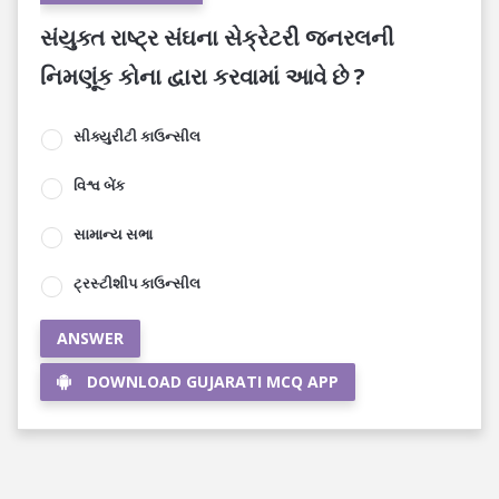
સંયુક્ત રાષ્ટ્ર સંઘના સેક્રેટરી જનરલની
નિમણૂંક કોના દ્વારા કરવામાં આવે છે ?
સીક્યુરીટી કાઉન્સીલ
વિશ્વ બેંક
સામાન્ય સભા
ટ્રસ્ટીશીપ કાઉન્સીલ
ANSWER
DOWNLOAD GUJARATI MCQ APP