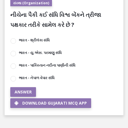
સંસ્થા (Organization)
નીચેના પૈકી કઈ સંધિ વિશ્વ બેંકને ત્રીજા
પક્ષકાર તરીકે સામેલ કરે છે ?
ભારત - શ્રીલંકા સંધિ
ભારત - યુ.એસ. પરમાણુ સંધિ
ભારત - પાકિસ્તાન નદીના પાણીની સંધિ
ભારત - નેપાળ વેપાર સંધિ
ANSWER
DOWNLOAD GUJARATI MCQ APP