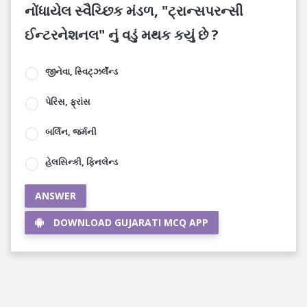
નોંધાયેલ સ્વૈચ્છિક મંડળ, "ટ્રાન્સપરન્સી
ઈન્ટરનેશનલ" નું વડું મથક કયું છે ?
જીનેવા, સ્વિટ્ઝર્લૅન્ડ
પેરિસ, ફ્રાંસ
બર્લિન, જર્મની
હેલસિન્કી, ફિનલેન્ડ
ANSWER
DOWNLOAD GUJARATI MCQ APP