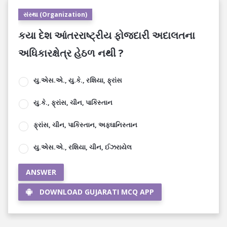
સંસ્થા (Organization)
કયા દેશ આંતરરાષ્ટ્રીય ફોજદારી અદાલતના
અધિકારક્ષેત્ર હેઠળ નથી ?
યુ.એસ.એ., યુ.કે., રશિયા, ફ્રાંસ
યુ.કે., ફ્રાંસ, ચીન, પાકિસ્તાન
ફ્રાંસ, ચીન, પાકિસ્તાન, અફઘાનિસ્તાન
યુ.એસ.એ., રશિયા, ચીન, ઈઝરાયેલ
ANSWER
DOWNLOAD GUJARATI MCQ APP