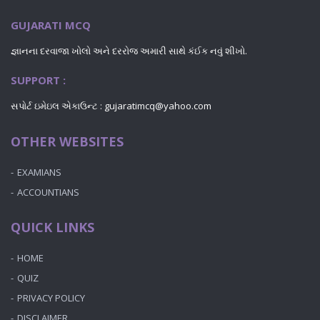
GUJARATI MCQ
જ્ઞાનના દરવાજા ખોલો અને દરરોજ અમારી સાથે કંઈક નવું શીખો.
SUPPORT :
સપોર્ટ ઇમેઇલ એકાઉન્ટ : gujaratimcq@yahoo.com
OTHER WEBSITES
EXAMIANS
ACCOUNTIANS
QUICK LINKS
HOME
QUIZ
PRIVACY POLICY
DISCLAIMER