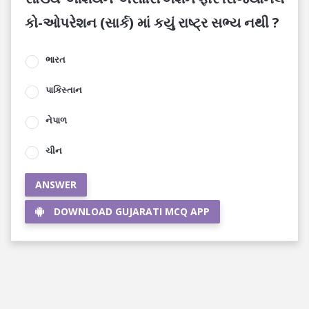
કો-ઓપરેશન (સાર્ક) માં કયું રાષ્ટ્ર સભ્ય નથી ?
ભારત
પાકિસ્તાન
નેપાળ
ચીન
ANSWER
DOWNLOAD GUJARATI MCQ APP