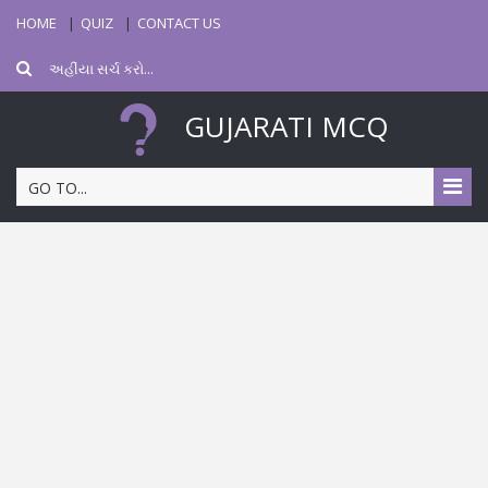
HOME
QUIZ
CONTACT US
GUJARATI MCQ
GO TO...