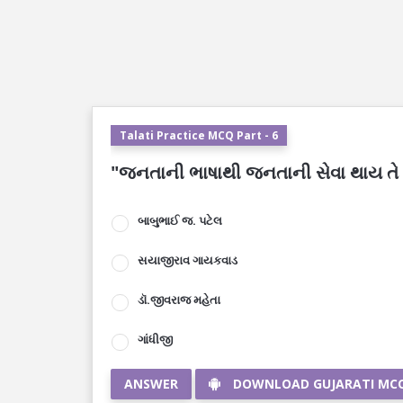
Talati Practice MCQ Part - 6
"જનતાની ભાષાથી જનતાની સેવા થાય તે સ
બાબુભાઈ જ. પટેલ
સયાજીરાવ ગાયકવાડ
ડૉ.જીવરાજ મહેતા
ગાંધીજી
ANSWER
DOWNLOAD GUJARATI MC