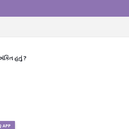
ંકિત હતું ?
Q APP