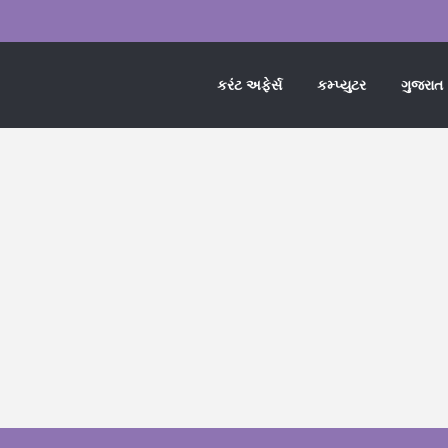
કરંટ અફેર્સ
કમ્પ્યુટર
ગુજરાત