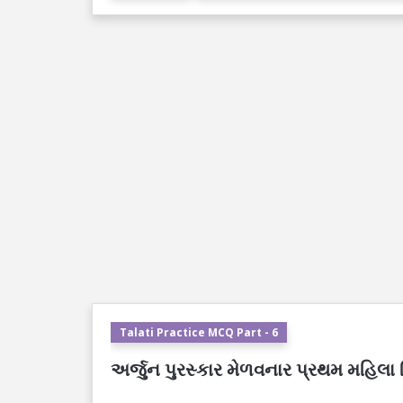
Talati Practice MCQ Part - 6
અર્જુન પુરસ્કાર મેળવનાર પ્રથમ મહિલા