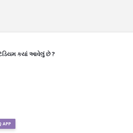
ેડિયમ કયાં આવેલું છે ?
Q APP