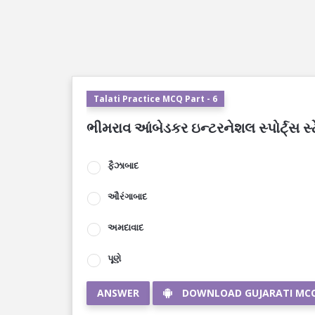
Talati Practice MCQ Part - 6
ભીમરાવ આંબેડકર ઇન્ટરનેશલ સ્પોર્ટ્સ સ્ટ
ફૈઝાબાદ
ઔરંગાબાદ
અમદાવાદ
પૂણે
ANSWER
DOWNLOAD GUJARATI MC