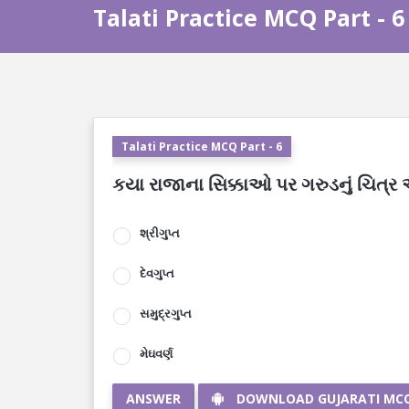
Talati Practice MCQ Part - 6
Talati Practice MCQ Part - 6
કયા રાજાના સિક્કાઓ પર ગરુડનું ચિત્ર અ
શ્રીગુપ્ત
દેવગુપ્ત
સમુદ્રગુપ્ત
મેઘવર્ણ
ANSWER
DOWNLOAD GUJARATI MC