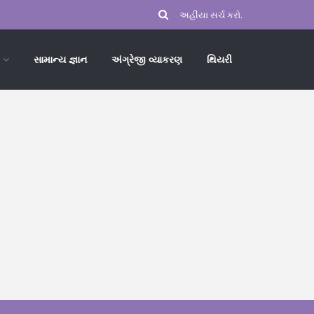
સામાન્ય જ્ઞાન
અંગ્રેજી વ્યાકરણ
થિયરી