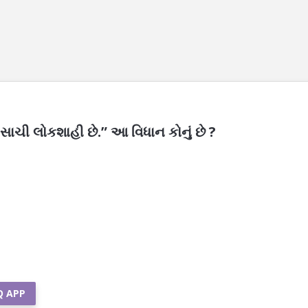
ાચી લોકશાહી છે.” આ વિધાન કોનું છે ?
Q APP