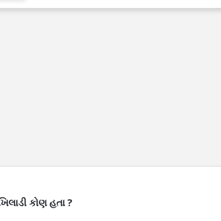
 ખિલાડી કોણ હતા ?