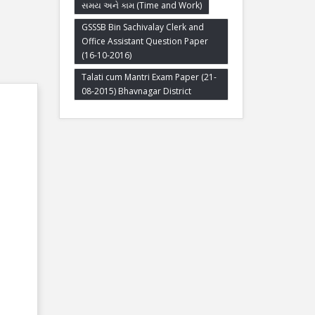
સમય અને કામ (Time and Work)
GSSSB Bin Sachivalay Clerk and
Office Assistant Question Paper
(16-10-2016)
Talati cum Mantri Exam Paper (21-
08-2015) Bhavnagar District