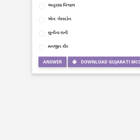
અનુરાધા બિશ્વાલ
એન. લેમ્સડેન
સુનીતા રાની
મનજીત કૌર
ANSWER
DOWNLOAD GUJARATI MC