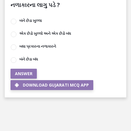
નળાકારના લાગુ પડે ?
બંને છેડા ખુલ્લા
એક છેડો ખુલ્લો અને એક છેડો બંધ
બધા પ્રકારના નળાકારને
બંને છેડા બંધ
ANSWER
DOWNLOAD GUJARATI MCQ APP