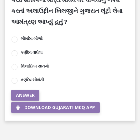
કરતાં અલાઉદ્દીન ખિલજીને ગુજરાત લૂંટી લેવા
આમંત્રણ આપ્યું હતું ?
ભીમદેવ બીજો
કર્ણદેવ વાઘેલા
શિલાદિત્ય સાતમો
કર્ણદેવ સોલંકી
ANSWER
DOWNLOAD GUJARATI MCQ APP