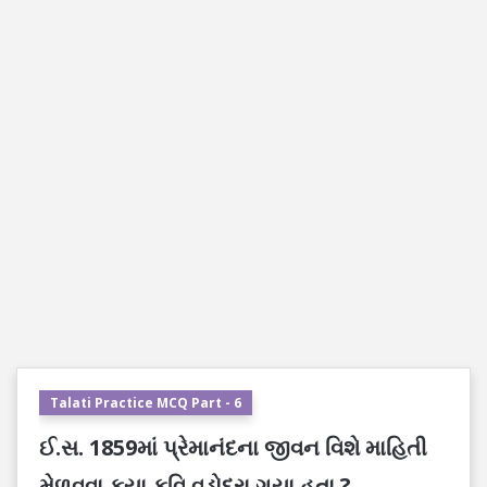
Talati Practice MCQ Part - 6
ઈ.સ. 1859માં પ્રેમાનંદના જીવન વિશે માહિતી
મેળવવા કયા કવિ વડોદરા ગયા હતા ?