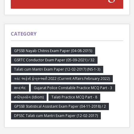
CATEGORY
GPSSB Nayab Chitnis Exam Paper (04-08-2015)
GSRTC Conductor Exam Paper (05-09-2021) / 32
Talati cum Mantri Exam Paper (12-02-2017) (NS-1-3)
કરંટ અફેર્સ ફેબ્રુઆરી 2022 (Current Affairs February 2022)
શબ્દભેદ
Gujarat Police Constable Practice MCQ Part - 3
રૂઢિપ્રયોગ (Idiom)
Talati Practice MCQ Part - 8
GPSSB Statistical Assistant Exam Paper (04-11-2018) / 2
DPSSC Talati cum Mantri Exam Paper (12-02-2017)