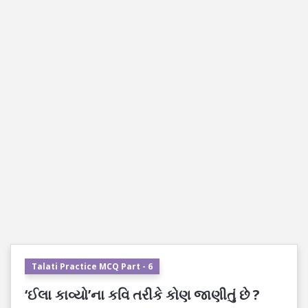
Talati Practice MCQ Part - 6
‘ઈલા કાવ્યો’ના કવિ તરીકે કોણ જાણીતું છે ?