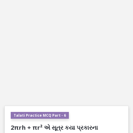
Talati Practice MCQ Part - 6
2πrh + πr² એ સૂત્ર કયા પ્રકારના