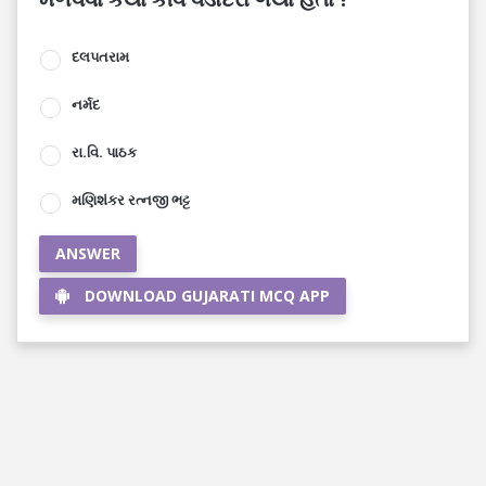
દલપતરામ
નર્મદ
રા.વિ. પાઠક
મણિશંકર રત્નજી ભટ્ટ
ANSWER
DOWNLOAD GUJARATI MCQ APP