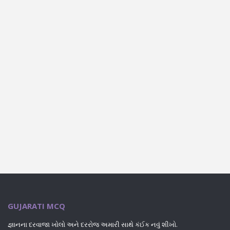
GUJARATI MCQ
જ્ઞાનના દરવાજા ખોલો અને દરરોજ અમારી સાથે કંઈક નવું શીખો.