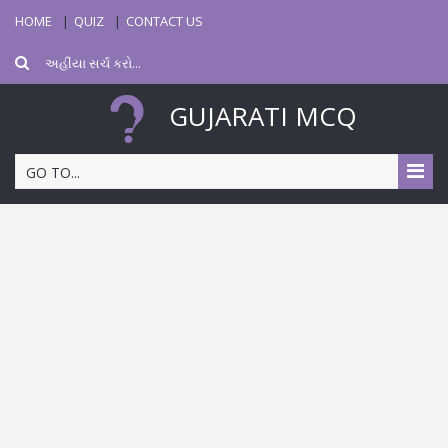
HOME
QUIZ
CONTACT US
GUJARATI MCQ
GO TO...