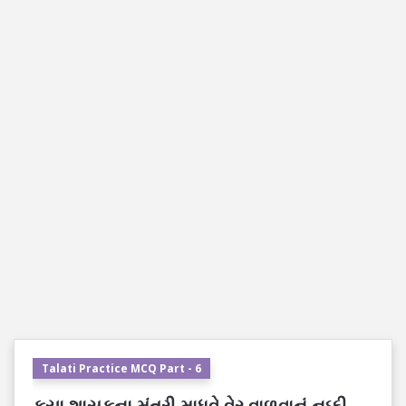
Talati Practice MCQ Part - 6
કયા શાસકના મંત્રી માધવે વેર વાળવાનું નક્કી