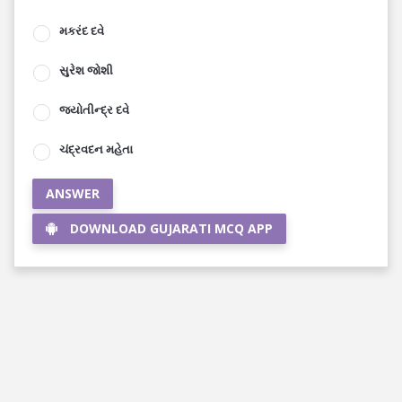
મકરંદ દવે
સુરેશ જોશી
જ્યોતીન્દ્ર દવે
ચંદ્રવદન મહેતા
ANSWER
DOWNLOAD GUJARATI MCQ APP