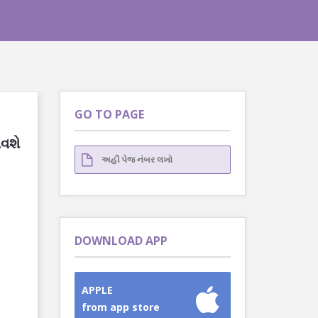
GO TO PAGE
આવશે
DOWNLOAD APP
APPLE
from app store