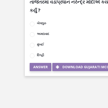
તાજેતરમાં વડાપ્રધાન નરેન્દ્ર મોદીએ કયા 
કર્યું ?
બેંગલુરુ
અમદાવાદ
મુંબઈ
દિલ્હી
ANSWER
DOWNLOAD GUJARATI MC