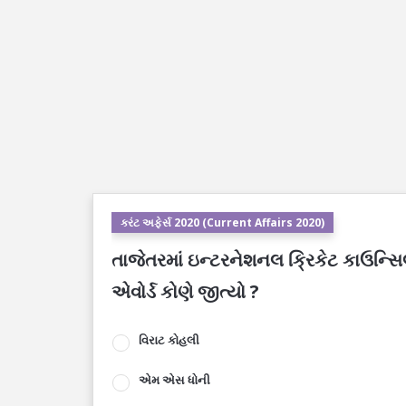
કરંટ અફેર્સ 2020 (Current Affairs 2020)
તાજેતરમાં ઇન્ટરનેશનલ ક્રિકેટ કાઉન્સ
એવોર્ડ કોણે જીત્યો ?
વિરાટ કોહલી
એમ એસ ધોની