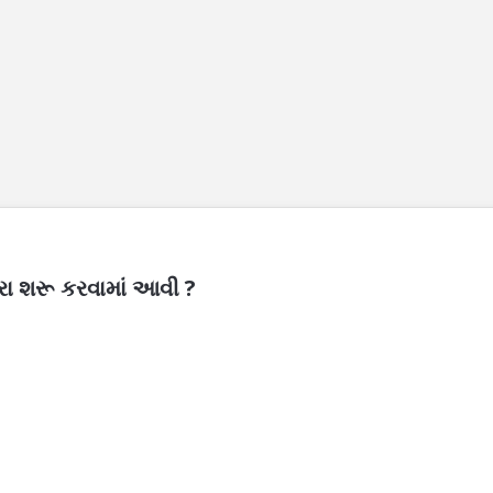
ારા શરૂ કરવામાં આવી ?