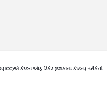
િલ(ICC)એ કેપ્ટન ઓફ ડિકેડ (દશકાના કેપ્ટન) તરીકેનો