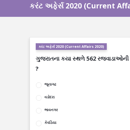
કરંટ અફેર્સ 2020 (Current Aff
કરંટ અફેર્સ 2020 (Current Affairs 2020)
ગુજરાતના કયા સ્થળે 562 રજવાડાઓની શૌર
?
જૂનાગઢ
વડોદરા
ભાવનગર
કેવડિયા