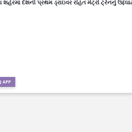
શહેરમાં દેશની પ્રથમ ડ્રાઇવર રહિત મેટ્રો ટ્રેનનું ઉદ્દઘ
Q APP