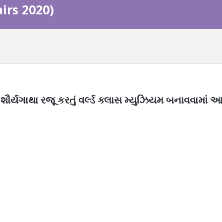
airs 2020)
્યગાથા રજૂ કરતું વર્લ્ડ ક્લાસ મ્યુઝિયમ બનાવવામાં 