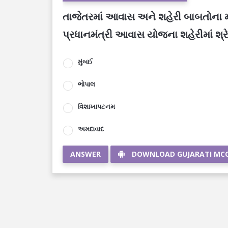
તાજેતરમાં આવાસ અને શહેરી બાબતોના મં
પ્રધાનમંત્રી આવાસ યોજના શહેરીમાં શ્રે
મુંબઈ
ભોપાલ
વિશાખાપટનમ
અમદાવાદ
ANSWER
DOWNLOAD GUJARATI MC