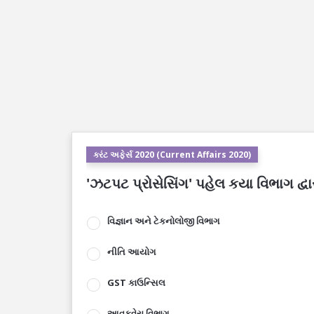
કરંટ અફેર્સ 2020 (Current Affairs 2020)
'ઝટપટ પ્રોસેસિંગ' પહેલ કયા વિભાગ દ્વ
વિજ્ઞાન અને ટેકનોલોજી વિભાગ
નીતિ આયોગ
GST કાઉન્સિલ
આવકવેરા વિભાગ