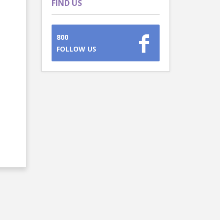
FIND US
800
FOLLOW US