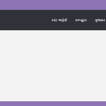
કરંટ અફેર્સ
કમ્પ્યુટર
ગુજરાત