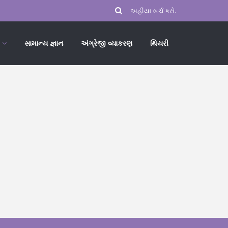
સામાન્ય જ્ઞાન
અંગ્રેજી વ્યાકરણ
થિયરી