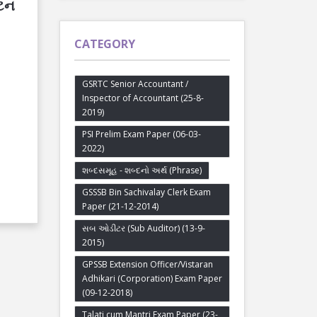
ાટન
CATEGORY
GSRTC Senior Accountant /
Inspector of Accountant (25-8-
2019)
PSI Prelim Exam Paper (06-03-
2022)
શબ્દસમૂહ - શબ્દનો અર્થ (Phrase)
GSSSB Bin Sachivalay Clerk Exam
Paper (21-12-2014)
સબ ઓડીટર (Sub Auditor) (13-9-
2015)
GPSSB Extension Officer/Vistaran
Adhikari (Corporation) Exam Paper
(09-12-2018)
Talati cum Mantri Exam Paper (23-