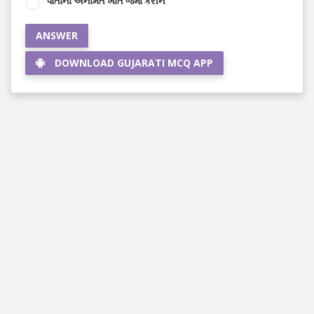
પોતાના અનામત ખાતે જમા કરીને
ANSWER
DOWNLOAD GUJARATI MCQ APP