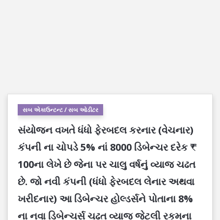
સબ એકાઉન્ટન્ટ / સબ ઓડીટર
સંયોજન વખતે ધંધો ફેરબદલ કરનાર (વેચનાર)
કંપની ના ચોપડે 5% નાં 8000 ડિબેન્ચર દરેક ₹
100ના લેખે છે જેના પર ચાલુ વર્ષનું વ્યાજ ચઢત
છે. જો નવી કંપની (ધંધો ફેરબદલ લેનાર અથવા
ખરીદનાર) આ ડિબેન્ચર હોલ્ડર્સને પોતાના 8%
ના નવા ડિબેન્ચર્સ ચઢત વ્યાજ જેટલી રકમના