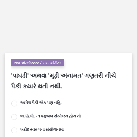
સબ એકાઉન્ટન્ટ / સબ ઓડીટર
'પાઘડી' અથવા 'મૂડી અનામત' ગણતરી નીચે
પૈકી ક્યારે થતી નથી.
આપેલ પૈકી એક પણ નહિ.
ભા.હિ.ધો. - 14 મુજબ સંયોજન હોય તો
ખરીદ સ્વરૂપનાં સંયોજનમાં