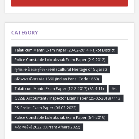
CATEGORY
Talati cum Mantri Exam Paper (23-02-2014) Rajkot District
Police Constable Lokrakshak Exam Paper (2-9-2012)
ગુજરાતનો સાંસ્કૃતિક વારસો (Cultural Heritage of Gujarat)
ઇન્ડિયન પીનલ કોડ 1860 (Indian Penal Code 1860)
Talati cum Mantri Exam Paper (12-2-2017) (SA-4-11)
છંદ
GSSSB Accountant / Inspector Exam Paper (25-02-2018) / 113
PSI Prelim Exam Paper (06-03-2022)
Police Constable Lokrakshak Exam Paper (6-1-2019)
કરંટ અફેર્સ 2022 (Current Affairs 2022)