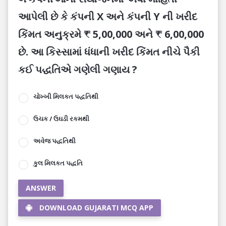
આપેલી છે કે કંપની X અને કંપની Y ની ખરીદ
કિંમત અનુક્રમે ₹ 5,00,000 અને ₹ 6,00,000
છે. આ કિસ્સામાં ધંધાની ખરીદ કિંમત નીચે પૈકી
કઈ પદ્ધતિએ ગણેલી ગણાય ?
ચોખ્ખી મિલકત પદ્ધતિથી
ઉચક / ઉઘડી રકમથી
અવેજ પદ્ધતિથી
કુલ મિલકત પદ્ધતિ
ANSWER
DOWNLOAD GUJARATI MCQ APP