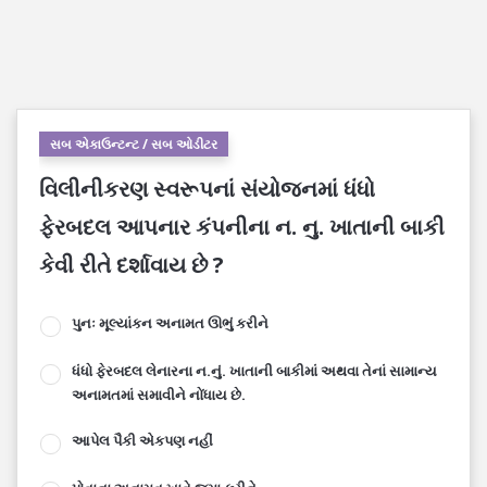
સબ એકાઉન્ટન્ટ / સબ ઓડીટર
વિલીનીકરણ સ્વરૂપનાં સંયોજનમાં ધંધો
ફેરબદલ આપનાર કંપનીના ન. નુ. ખાતાની બાકી
કેવી રીતે દર્શાવાય છે ?
પુનઃ મૂલ્યાંકન અનામત ઊભું કરીને
ધંધો ફેરબદલ લેનારના ન.નું. ખાતાની બાકીમાં અથવા તેનાં સામાન્ય
અનામતમાં સમાવીને નોંધાય છે.
આપેલ પૈકી એકપણ નહીં