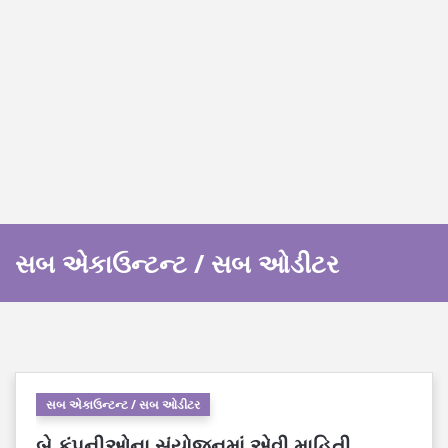
સબ એકાઉન્ટન્ટ / સબ ઓડીટર
સબ એકાઉન્ટન્ટ / સબ ઓડીટર
બે કંપનીઓના સંયોજનમાં એવી માહિતી