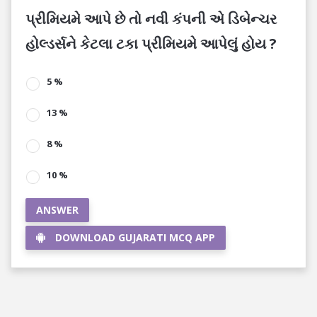
પ્રીમિયમે આપે છે તો નવી કંપની એ ડિબેન્ચર
હોલ્ડર્સને કેટલા ટકા પ્રીમિયમે આપેલું હોય ?
5 %
13 %
8 %
10 %
ANSWER
DOWNLOAD GUJARATI MCQ APP