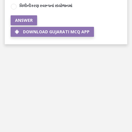
વિલીનીકરણ સ્વરૂપનાં સંયોજનમાં
ANSWER
DOWNLOAD GUJARATI MCQ APP