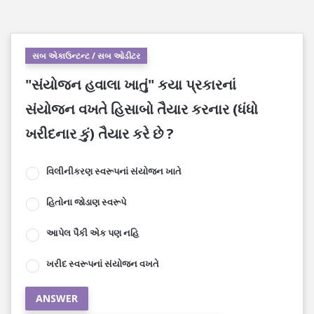
સબ એકાઉન્ટન્ટ / સબ ઓડીટર
"સંયોજન હવાલા ખાતું" કયા પ્રકારનાં
સંયોજન વખતે હિસાબો તૈયાર કરનાર (ધંધો
ખરીદનાર કું) તૈયાર કરે છે ?
વિલીનીકરણ સ્વરૂપનાં સંયોજન ખાતે
હિતોના જોડાણ સ્વરૂપે
આપેલ પૈકી એક પણ નહિ
ખરીદ સ્વરૂપનાં સંયોજન વખતે
ANSWER