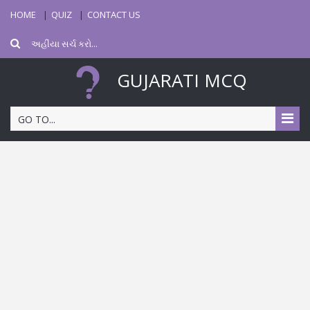
HOME
QUIZ
CONTACT US
GUJARATI MCQ
GO TO...