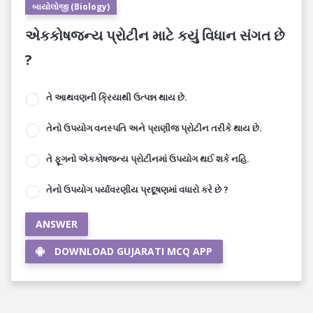
બાયોલોજી (Biology)
એકકોષજન્ય પ્રોટીન માટે કયું વિધાન સંગત છે
?
તે આથવણની ક્રિયાથી ઉત્પન્ન થાય છે.
તેનો ઉપયોગ વનસ્પતિ અને પ્રાણીજ પ્રોટીન તરીકે થાય છે.
તે ફૂગનો એકકોષજન્ય પ્રોટીનમાં ઉપયોગ થઈ શકે નહિ.
તેનો ઉપયોગ પર્યાવરણીય પ્રદૂષણમાં વધારો કરે છે ?
ANSWER
DOWNLOAD GUJARATI MCQ APP