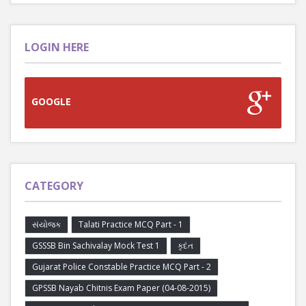
LOGIN HERE
GOOGLE
CATEGORY
સંયોજક
Talati Practice MCQ Part - 1
GSSSB Bin Sachivalay Mock Test 1
કૃદંત
Gujarat Police Constable Practice MCQ Part - 2
GPSSB Nayab Chitnis Exam Paper (04-08-2015)