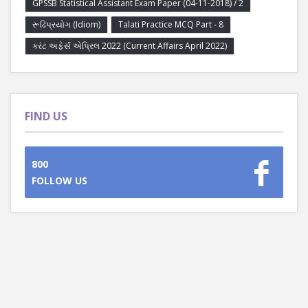
GPSSB Statistical Assistant Exam Paper (04-11-2018) / 2
રૂઢિપ્રયોગ (Idiom)
Talati Practice MCQ Part - 8
કરંટ અફેર્સ એપ્રિલ 2022 (Current Affairs April 2022)
FIND US
800
FOLLOW US