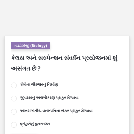
બાયોલોજી (Biology)
કેલસ અને સસ્પેન્શન સંવર્ધન પ્રયોજનમાં શું
અસંગત છે ?
કોષોના જૈવભારનું નિર્માણ
જીવરસનું અલગીકરણ પ્રાંકુર મેળવવા
આંતરજાતીય વનસ્પતિના સંકર પ્રાંકુર મેળવવા
પ્રાંકુરોનું પુનસર્જન