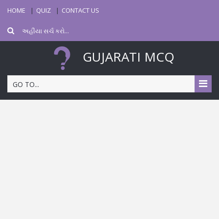
HOME
QUIZ
CONTACT US
GUJARATI MCQ
GO TO...