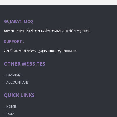
GUJARATI MCQ
જ્ઞાનના દરવાજા ખોલો અને દરરોજ અમારી સાથે કંઈક નવું શીખો.
SUPPORT :
સપોર્ટ ઇમેઇલ એકાઉન્ટ : gujaratimcq@yahoo.com
OTHER WEBSITES
EXAMIANS
ACCOUNTIANS
QUICK LINKS
HOME
QUIZ