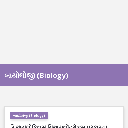
બાયોલોજી (Biology)
બાયોલોજી (Biology)
મિથાયલોફિલસ મિથાયલોટ્રોફસ પ્રકારના