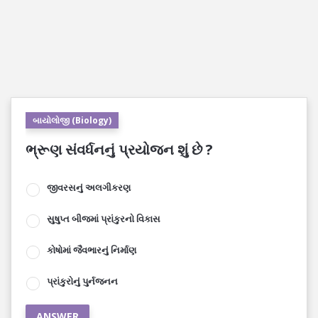
બાયોલોજી (Biology)
ભ્રૂણ સંવર્ધનનું પ્રયોજન શું છે ?
જીવરસનું અલગીકરણ
સુષુપ્ત બીજમાં પ્રાંકુરનો વિકાસ
કોષોમાં જૈવભારનું નિર્માણ
પ્રાંકુરોનું પુર્નજનન
ANSWER