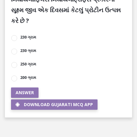
સૂક્ષ્મ જીવ એક દિવસમાં કેટલું પ્રોટીન ઉત્પન્ન
કરે છે ?
230 ગ્રામ
230 ગ્રામ
250 ગ્રામ
200 ગ્રામ
ANSWER
DOWNLOAD GUJARATI MCQ APP