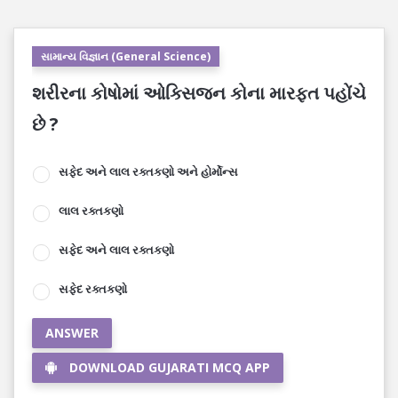
સામાન્ય વિજ્ઞાન (General Science)
શરીરના કોષોમાં ઓક્સિજન કોના મારફત પહોંચે
છે ?
સફેદ અને લાલ રક્તકણો અને હોર્મોન્સ
લાલ રક્તકણો
સફેદ અને લાલ રક્તકણો
સફેદ રક્તકણો
ANSWER
DOWNLOAD GUJARATI MCQ APP