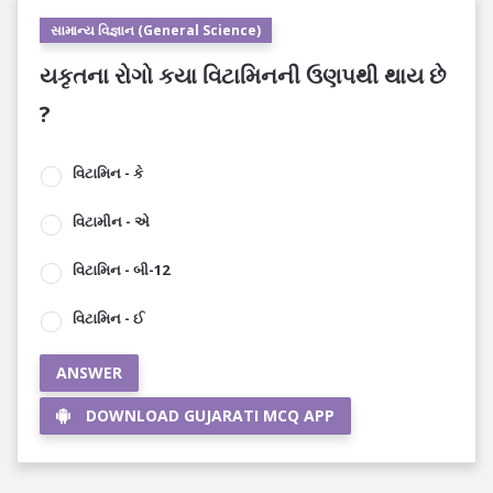
સામાન્ય વિજ્ઞાન (General Science)
યકૃતના રોગો કયા વિટામિનની ઉણપથી થાય છે
?
વિટામિન - કે
વિટામીન - એ
વિટામિન - બી-12
વિટામિન - ઈ
ANSWER
DOWNLOAD GUJARATI MCQ APP