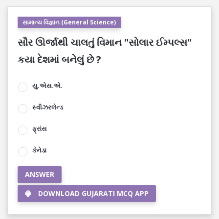
સામાન્ય વિજ્ઞાન (General Science)
સૌર ઊર્જાથી ચાલતું વિમાન "સોલાર ઈમ્પલ્સ"
કયા દેશમાં બનેલું છે ?
યુ.એસ.એ.
સ્વીઝરલેન્ડ
ફ્રાંસ
કેનેડા
ANSWER
DOWNLOAD GUJARATI MCQ APP