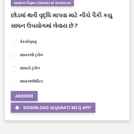
સામાન્ય વિજ્ઞાન (General Science)
છોડમાં થતી વૃદ્ધિ માપવા માટે નીચે પૈકી કયુ
સાધન ઉપયોગમાં લેવાય છે ?
કેસ્કોગ્રાફ
સાયકલો ટ્રોન
સાયટો ટ્રોન
સાયકાલોમીટર
ANSWER
DOWNLOAD GUJARATI MCQ APP