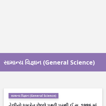
સામાન્ય વિજ્ઞાન (General Science)
સામાન્ય વિજ્ઞાન (General Science)
હેલીનો ધૂમકેતુ છેલ્લે પૃથ્વી પરથી ઈ.સ. 1986 માં