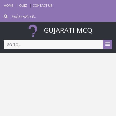
HOME
QUIZ
CONTACT US
GUJARATI MCQ
GO TO...