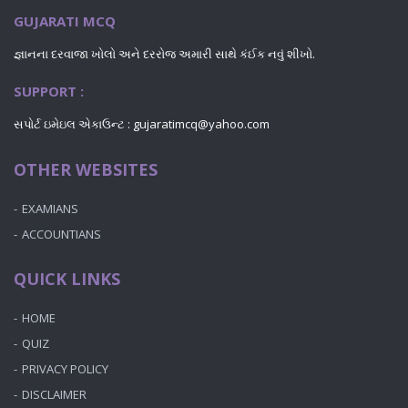
GUJARATI MCQ
જ્ઞાનના દરવાજા ખોલો અને દરરોજ અમારી સાથે કંઈક નવું શીખો.
SUPPORT :
સપોર્ટ ઇમેઇલ એકાઉન્ટ : gujaratimcq@yahoo.com
OTHER WEBSITES
EXAMIANS
ACCOUNTIANS
QUICK LINKS
HOME
QUIZ
PRIVACY POLICY
DISCLAIMER