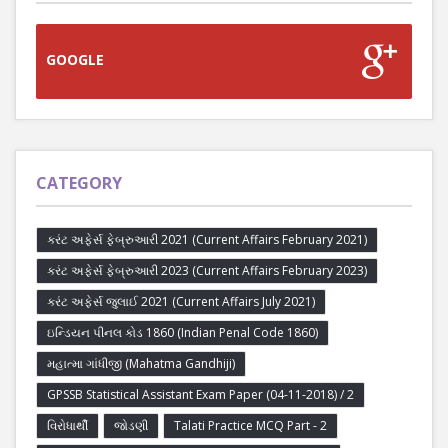
GOOGLE
CATEGORY
કરંટ અફેર્સ ફેબ્રુઆરી 2021 (Current Affairs February 2021)
કરંટ અફેર્સ ફેબ્રુઆરી 2023 (Current Affairs February 2023)
કરંટ અફેર્સ જુલાઈ 2021 (Current Affairs July 2021)
ઇન્ડિયન પીનલ કોડ 1860 (Indian Penal Code 1860)
મહાત્મા ગાંધીજી (Mahatma Gandhiji)
GPSSB Statistical Assistant Exam Paper (04-11-2018) / 2
વિરોધાર્થી
જોડણી
Talati Practice MCQ Part - 2