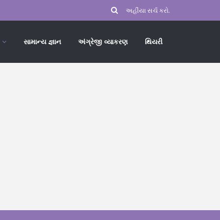
સામાન્ય જ્ઞાન
અંગ્રેજી વ્યાકરણ
થિયરી