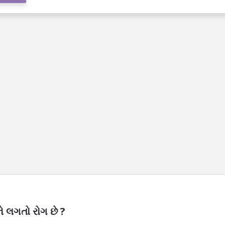
 લગતો રોગ છે ?