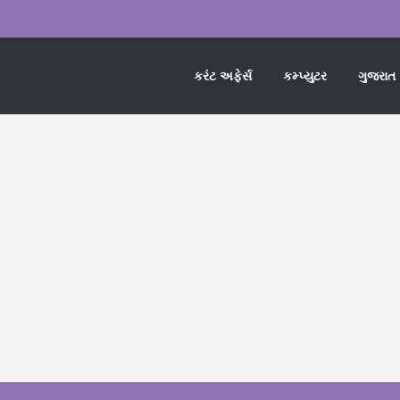
કરંટ અફેર્સ
કમ્પ્યુટર
ગુજરાત