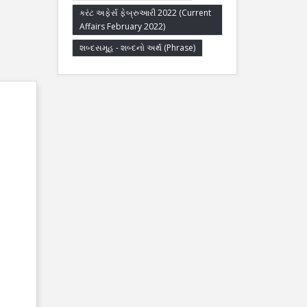
કરંટ અફેર્સ ફેબ્રુઆરી 2022 (Current
Affairs February 2022)
શબ્દસમૂહ - શબ્દનો અર્થ (Phrase)