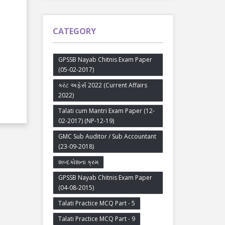
CATEGORY
GPSSB Nayab Chitnis Exam Paper
(05-02-2017)
કરંટ અફેર્સ 2022 (Current Affairs
2022)
Talati cum Mantri Exam Paper (12-
02-2017) (NP-12-19)
GMC Sub Auditor / Sub Accountant
(23-09-2018)
શબ્દકોશના ક્રમ
GPSSB Nayab Chitnis Exam Paper
(04-08-2015)
Talati Practice MCQ Part - 5
Talati Practice MCQ Part - 9