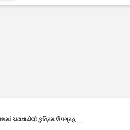
શમાં ચઢાવાયેલો કુત્રિમ ઉપગ્રહ ___