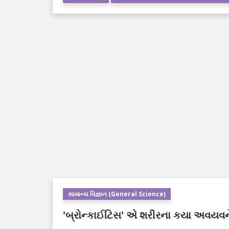
સામાન્ય વિજ્ઞાન (General Science)
'બ્રોન્કાઈટિસ' એ શરીરના કયા અવયવને