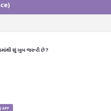
nce)
ાંથી શું ખુબ જરૂરી છે ?
Q APP