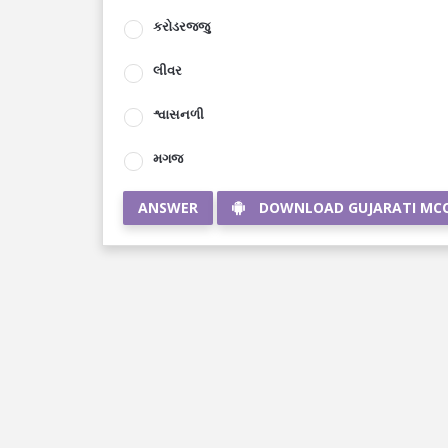
કરોડરજ્જુ
લીવર
શ્વાસનળી
મગજ
ANSWER
DOWNLOAD GUJARATI MC