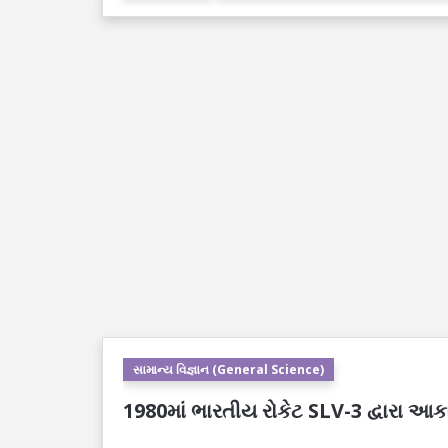
સામાન્ય વિજ્ઞાન (General Science)
1980માં ભારતીય રોકેટ SLV-3 દ્વારા આકા