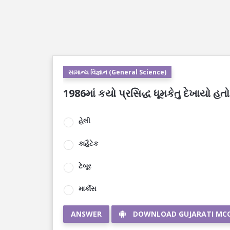
સામાન્ય વિજ્ઞાન (General Science)
1986માં કયો પ્રસિદ્ધ ધૂમકેતુ દેખાયો હતો
હેલી
કાહૈટેક
ટેબૂર
માર્કોસ
ANSWER
DOWNLOAD GUJARATI MC