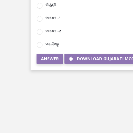
રોહિણી
ભાસ્કર -1
ભાસ્કર -2
આર્યભટ્ટ
ANSWER
DOWNLOAD GUJARATI MC