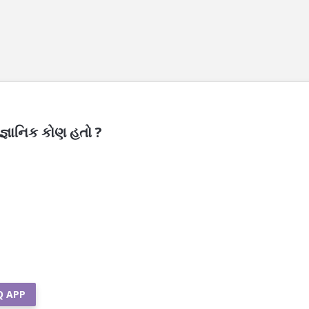
જ્ઞાનિક કોણ હતો ?
Q APP