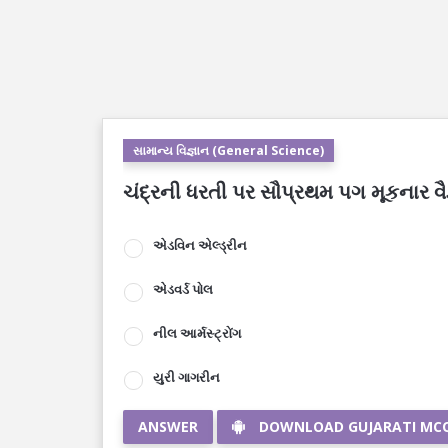
સામાન્ય વિજ્ઞાન (General Science)
ચંદ્રની ધરતી પર સૌપ્રથમ પગ મૂકનાર વૈ
એડવિન એલ્ડ્રીન
એડવર્ડ પોલ
નીલ આર્મસ્ટ્રોંગ
યુરી ગાગરીન
ANSWER
DOWNLOAD GUJARATI MC