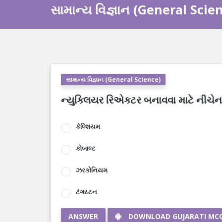
સામાન્ય વિજ્ઞાન (General Scie
સામાન્ય વિજ્ઞાન (General Science)
ન્યુક્લિયર રિએક્ટર બનાવવા માટે નીચેનામ
કેલ્શિયમ
કોબાલ્ટ
ઝરકોનિયમ
ટંગસ્ટન
ANSWER
DOWNLOAD GUJARATI MC