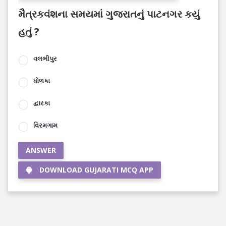
મૈત્રકવંશના સમયમાં ગુજરાતનું પાટનગર કયું
હતું ?
વલભીપુર
ધોળકા
દ્વારકા
વિરમગામ
ANSWER
DOWNLOAD GUJARATI MCQ APP