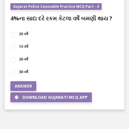
Gujarat Police Constable Practice MCQ Part - 4
4%ના સાદા દરે રકમ કેટલા વર્ષે બમણી થાય ?
25 વર્ષે
15 વર્ષે
20 વર્ષે
30 વર્ષે
ANSWER
DOWNLOAD GUJARATI MCQ APP