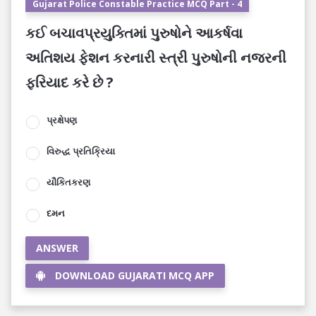
Gujarat Police Constable Practice MCQ Part - 4
કઈ બચાવપ્રયુક્તિમાં પુરુષોને આકર્ષવા
અતિશય ફેશન કરનારી સ્ત્રી પુરુષોની નજરની
ફરિયાદ કરે છે ?
પ્રક્ષેપણ
વિરુદ્ધ પ્રતિક્રિયા
યૌકિતકરણ
દમન
ANSWER
DOWNLOAD GUJARATI MCQ APP