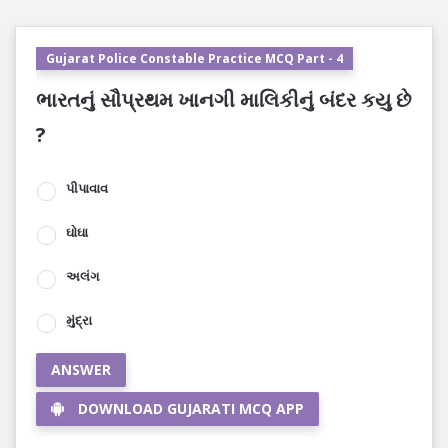
Gujarat Police Constable Practice MCQ Part - 4
ભારતનું સૌપ્રથમ ખાનગી માલિકીનું બંદર કયુ છે
?
પીપાવાવ
ઘોઘા
અલંગ
મુંદ્રા
ANSWER
DOWNLOAD GUJARATI MCQ APP