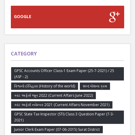
GOOGLE
CATEGORY
GPSC Accounts Officer Class-1 Exam Paper (25-7-2021) / 25
(ASP - 2)
વિશ્વનો ઈતિહાસ (History of the world)
શબ્દકોશના ક્રમ
કરંટ અફેર્સ જૂન 2022 (Current Affairs June 2022)
કરંટ અફેર્સ નવેમ્બર 2021 (Current Affairs November 2021)
GPSC State Tax Inspector (STI) Class 3 Question Paper (7-3-
2021)
Junior Clerk Exam Paper (07-06-2015) Surat District