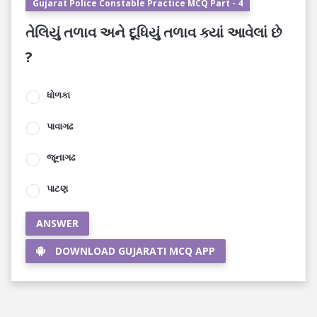
Gujarat Police Constable Practice MCQ Part - 4
તેલિયું તળાવ અને દૂધિયું તળાવ ક્યાં આવેલાં છે
?
ધોળકા
પાવાગઢ
જૂનાગઢ
પાટણ
ANSWER
DOWNLOAD GUJARATI MCQ APP