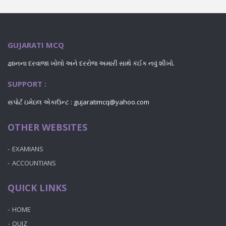
GUJARATI MCQ
જ્ઞાનના દરવાજા ખોલો અને દરરોજ અમારી સાથે કંઈક નવું શીખો.
SUPPORT :
સપોર્ટ ઇમેઇલ એકાઉન્ટ : gujaratimcq@yahoo.com
OTHER WEBSITES
EXAMIANS
ACCOUNTIANS
QUICK LINKS
HOME
QUIZ