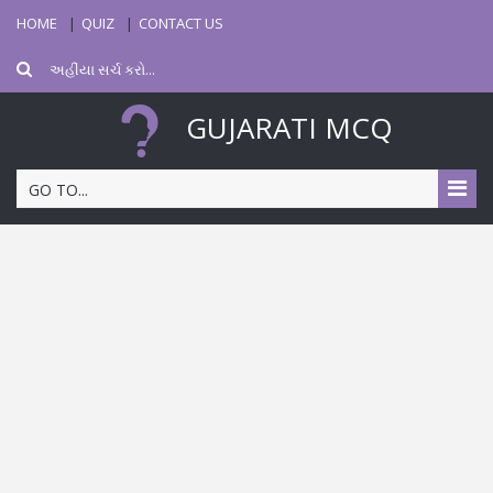
HOME
QUIZ
CONTACT US
GUJARATI MCQ
GO TO...