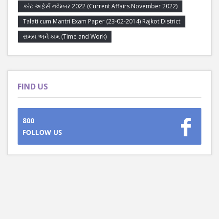
કરંટ અફેર્સ નવેમ્બર 2022 (Current Affairs November 2022)
Talati cum Mantri Exam Paper (23-02-2014) Rajkot District
સમય અને કામ (Time and Work)
FIND US
800
FOLLOW US