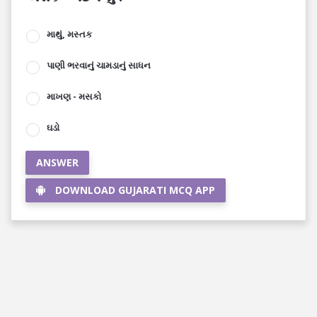
માથું, મસ્તક
પાણી ભરવાનું ચામડાનું સાધન
માખણ - મસકો
ઘડો
ANSWER
DOWNLOAD GUJARATI MCQ APP