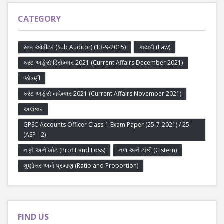
CATEGORY
સબ ઓડીટર (Sub Auditor) (13-9-2015)
કાયદો (Law)
કરંટ અફેર્સ ડિસેમ્બર 2021 (Current Affairs December 2021)
જોડણી
કરંટ અફેર્સ નવેમ્બર 2021 (Current Affairs November 2021)
અલંકાર
GPSC Accounts Officer Class-1 Exam Paper (25-7-2021) / 25
(ASP - 2)
નફો અને ખોટ (Profit and Loss)
નળ અને ટાંકી (Cistern)
ગુણોત્તર અને પ્રમાણ (Ratio and Proportion)
FIND US