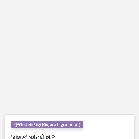
ગુજરાતી વ્યાકરણ (Gujarati grammar)
'મશક' એટલે શું ?