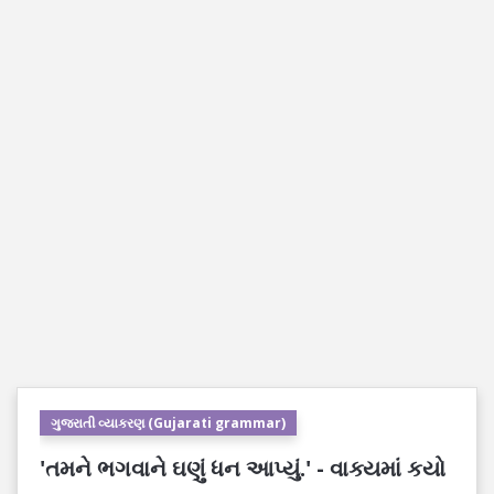
ગુજરાતી વ્યાકરણ (Gujarati grammar)
'તમને ભગવાને ઘણું ધન આપ્યું.' - વાક્યમાં કયો