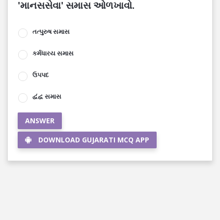
'માનસસેવા' સમાસ ઓળખાવો.
તત્પુરુષ સમાસ
કર્મધારય સમાસ
ઉપપદ
દ્વંદ્વ સમાસ
ANSWER
DOWNLOAD GUJARATI MCQ APP