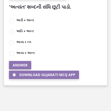
'અત્યંત' શબ્દની સંધિ છૂટી પાડો.
અતી + અન્ત
અતિ + અન્ત
અત્ય + ન્ત
અત્ય + અન્ત
ANSWER
DOWNLOAD GUJARATI MCQ APP