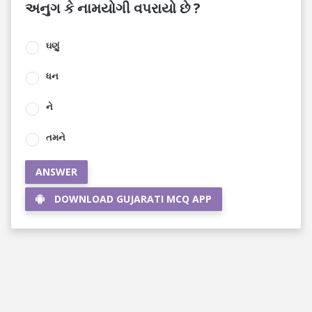
અનુગ કે નામયોગી વપરાયો છે ?
ઘણું
ધન
ને
તમને
ANSWER
DOWNLOAD GUJARATI MCQ APP