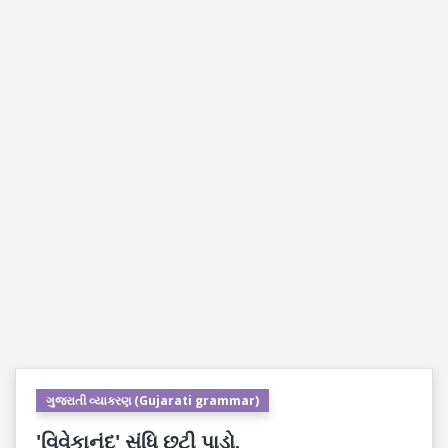
ગુજરાતી વ્યાકરણ (Gujarati grammar)
'વિવેકાનંદ' સંધિ છૂટી પાડો.