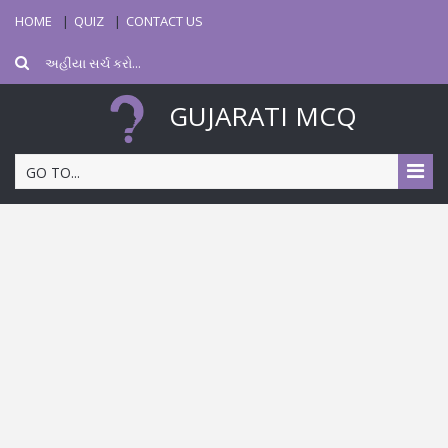
HOME
QUIZ
CONTACT US
GUJARATI MCQ
GO TO...