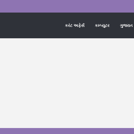
કરંટ અફેર્સ
કમ્પ્યુટર
ગુજરાત