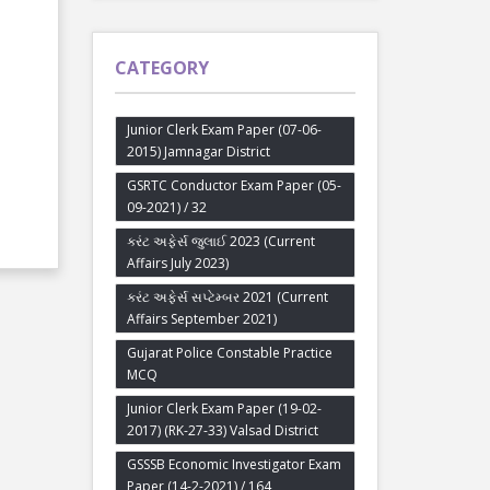
CATEGORY
Junior Clerk Exam Paper (07-06-
2015) Jamnagar District
GSRTC Conductor Exam Paper (05-
09-2021) / 32
કરંટ અફેર્સ જુલાઈ 2023 (Current
Affairs July 2023)
કરંટ અફેર્સ સપ્ટેમ્બર 2021 (Current
Affairs September 2021)
Gujarat Police Constable Practice
MCQ
Junior Clerk Exam Paper (19-02-
2017) (RK-27-33) Valsad District
GSSSB Economic Investigator Exam
Paper (14-2-2021) / 164