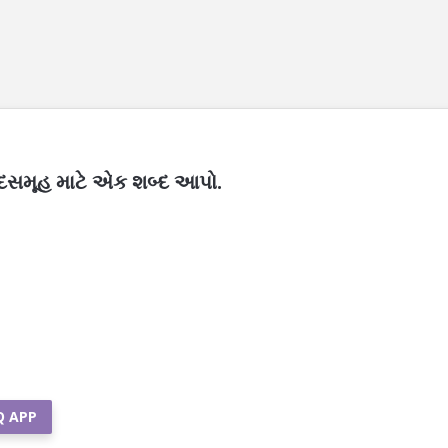
શબ્દસમૂહ માટે એક શબ્દ આપો.
Q APP