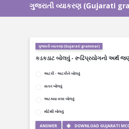
ગુજરાતી વ્યાકરણ (Gujarati g
ગુજરાતી વ્યાકરણ (Gujarati grammar)
કડકડાટ બોલવું - રૂઢિપ્રયોગનો અર્થ જણ
અટકી - અટકીને બોલવું
સતત બોલવું
અટક્યા વગર બોલવું
મોટેથી બોલવું
ANSWER
DOWNLOAD GUJARATI MC