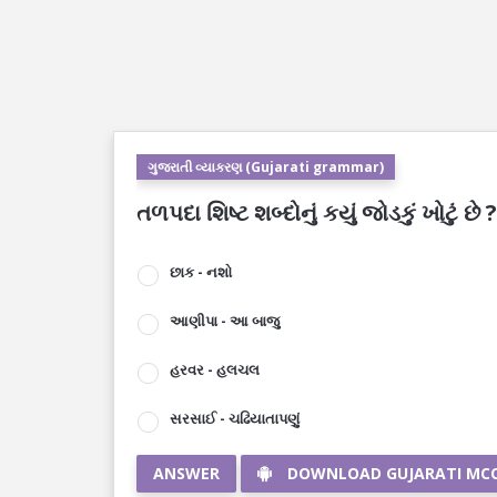
ગુજરાતી વ્યાકરણ (Gujarati grammar)
તળપદા શિષ્ટ શબ્દોનું કયું જોડકું ખોટું છે ?
છાક - નશો
આણીપા - આ બાજુ
હરવર - હલચલ
સરસાઈ - ચઢિયાતાપણું
ANSWER
DOWNLOAD GUJARATI MC