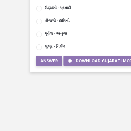
ઉદ્યમી - પ્રમાદી
વીજળી - દામિની
પૂર્વજ - અનુજ
શુભ્ર - નિર્મળ
ANSWER
DOWNLOAD GUJARATI MC