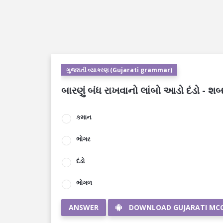
ગુજરાતી વ્યાકરણ (Gujarati grammar)
બારણું બંધ રાખવાનો લાંબો આડો દંડો - 
કમાન
ભોગર
દંડો
ભોગળ
ANSWER
DOWNLOAD GUJARATI MC