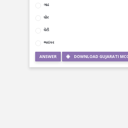
ગાઢ
ઘોર
ઘેરી
ભયંકર
ANSWER
DOWNLOAD GUJARATI MC