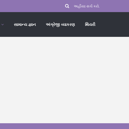
સામાન્ય જ્ઞાન
અંગ્રેજી વ્યાકરણ
થિયરી