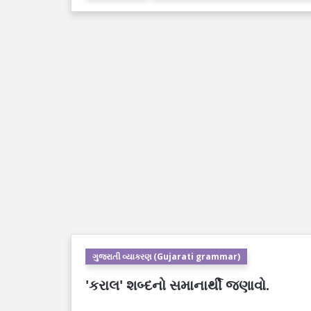
ગુજરાતી વ્યાકરણ (Gujarati grammar)
'કરાલ' શબ્દનો સમાનાર્થી જણાવો.