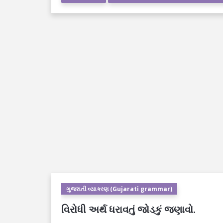
ગુજરાતી વ્યાકરણ (Gujarati grammar)
વિરોધી અર્થ ધરાવતું જોડકું જણાવો.