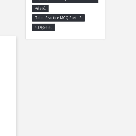
જોડણી
Talati Practice MCQ Part - 3
પદપ્રત્યય