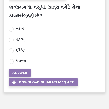
કાવ્યમંગલા, વસુધા, યાત્રા વગેરે કોના
કાવ્યસંગ્રહો છે ?
બેફામ
સુંદરમ્
દ્વિરેફ
ઉશનસ્
ANSWER
DOWNLOAD GUJARATI MCQ APP