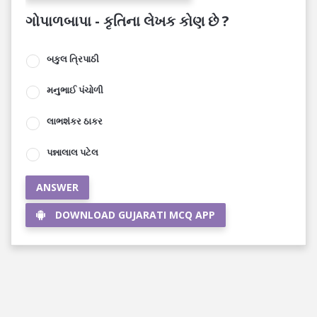
ગોપાળબાપા - કૃતિના લેખક કોણ છે ?
બકુલ ત્રિપાઠી
મનુભાઈ પંચોળી
લાભશંકર ઠાકર
પન્નાલાલ પટેલ
ANSWER
DOWNLOAD GUJARATI MCQ APP