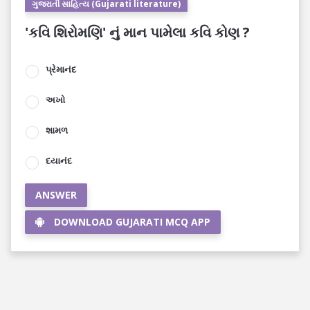
ગુજરાતી સાહિત્ય (Gujarati literature)
'કવિ શિરોમણિ' નું માન પામેલા કવિ કોણ ?
પ્રેમાનંદ
અખો
શામળ
દયાનંદ
ANSWER
DOWNLOAD GUJARATI MCQ APP