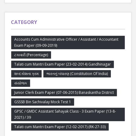
CATEGORY
Accounts Cum Administrative Officer / Assistant / Accountant
Exam Paper (09-09-2019)
ટકાવારી (Percentage)
Talati cum Mantri Exam Paper (23-02-2014) Gandhinagar
શબ્દકોશના ક્રમ
ભારતનું બંધારણ (Constitution Of India)
સંયોજક
Junior Clerk Exam Paper (07-06-2015) Banaskantha District
GSSSB Bin Sachivalay Mock Test 1
GPSC / GMDC Assistant Sahayak Class - 3 Exam Paper (13-8-
2021) / 39
Talati cum Mantri Exam Paper (12-02-2017) (RK-27-33)