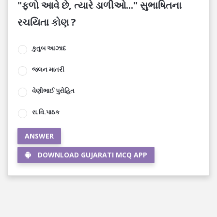
"ફળો આવે છે, ત્યારે ડાળીઓ..." સુભાષિતના
રચયિતા કોણ ?
કુતુબ આઝાદ
જલન માતરી
વેણીભાઈ પુરોહિત
રા.વિ.પાઠક
ANSWER
DOWNLOAD GUJARATI MCQ APP