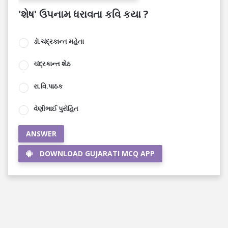
'શેષ' ઉપનામ ધરાવતા કવિ કયા ?
ડૉ.ચંદ્રકાન્ત મહેતા
ચંદ્રકાન્ત શેઠ
રા.વિ.પાઠક
વેણીભાઈ પુરોહિત
ANSWER
DOWNLOAD GUJARATI MCQ APP