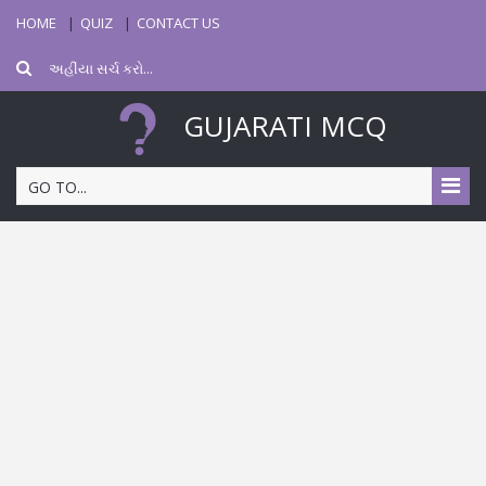
HOME
QUIZ
CONTACT US
GUJARATI MCQ
GO TO...