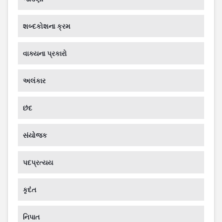
શબ્દકોશના ક્રમ
વાક્યના પ્રકારો
અલંકાર
છંદ
સંયોજક
પદપ્રત્યય
કૃદંત
નિપાત