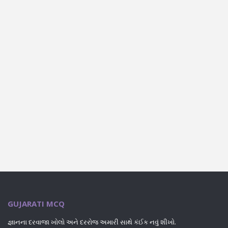
GUJARATI MCQ
જ્ઞાનના દરવાજા ખોલો અને દરરોજ અમારી સાથે કંઈક નવું શીખો.