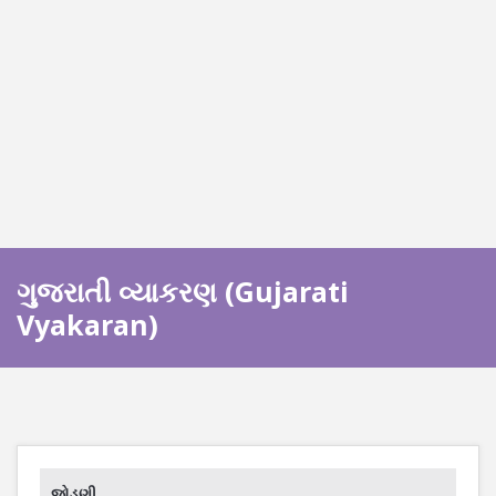
ગુજરાતી વ્યાકરણ (Gujarati
Vyakaran)
જોડણી