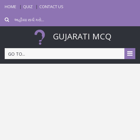
HOME
QUIZ
CONTACT US
GUJARATI MCQ
GO TO...