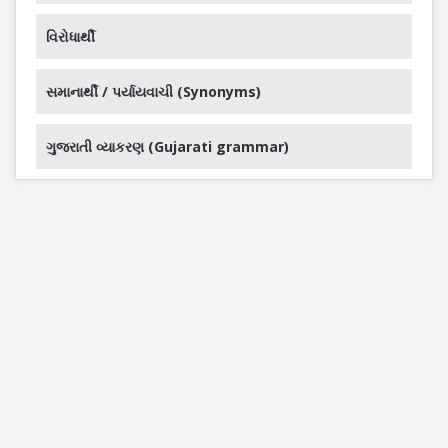
વિરોધાર્થી
સમાનાર્થી / પર્યાયવાચી (Synonyms)
ગુજરાતી વ્યાકરણ (Gujarati grammar)