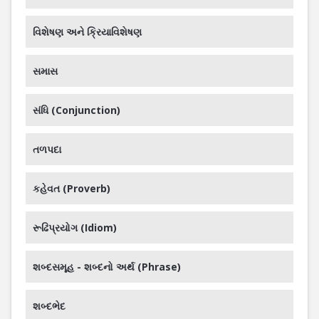
વિશેષણ અને ક્રિયાવિશેષણ
સમાસ
સંધિ (Conjunction)
તળપદા
કહેવત (Proverb)
રૂઢિપ્રયોગ (Idiom)
શબ્દસમૂહ - શબ્દનો અર્થ (Phrase)
શબ્દભેદ