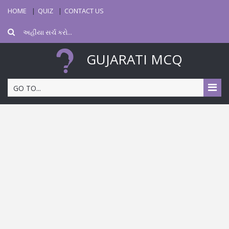
HOME
QUIZ
CONTACT US
GUJARATI MCQ
GO TO...