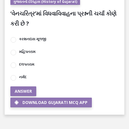
ગુજરાતનો ઈતિહાસ (History of Gujarat)
‘વેનચરિત્ર’માં વિધવાવિવાહના પ્રશ્નની ચર્ચા કોણે
કરી છે ?
કરશનદાસ મૂળજી
મહિપતરામ
દલપતરામ
નર્મદ
ANSWER
DOWNLOAD GUJARATI MCQ APP