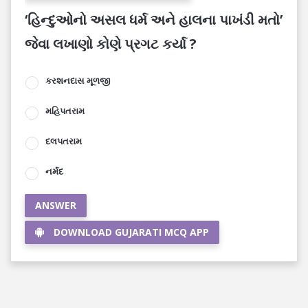
‘હિન્દુઓનો અસલ ધર્મ અને હાલના પાખંડી મતો’
જેવા લખાણો કોણે પ્રગટ કર્યા ?
કરશનદાસ મૂળજી
મહિપતરામ
દલપતરામ
નર્મદ
ANSWER
DOWNLOAD GUJARATI MCQ APP