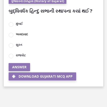
ગુજરાતનો ઈતિહાસ (History of Gujarat)
બુદ્ધિવર્ધક હિન્દુ સભાની સ્થાપના કયાં થઈ ?
મુંબઈ
અમદાવાદ
સુરત
રાજકોટ
ANSWER
DOWNLOAD GUJARATI MCQ APP