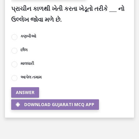
પ્રાચીન કાળથી ખેતી કરતા ખેડૂતો તરીકે ___ નો
ઉલ્લેખ જોવા મળે છે.
કણબીઓ
છૌલ
માલધારી
આપેલ તમામ
ANSWER
DOWNLOAD GUJARATI MCQ APP