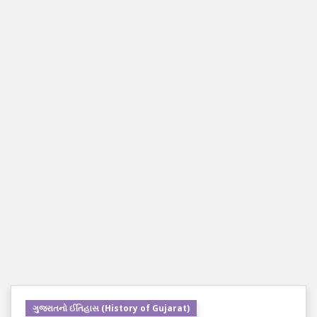
ગુજરાતનો ઈતિહાસ (History of Gujarat)