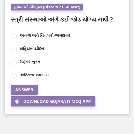
ગુજરાતનો ઈતિહાસ (History of Gujarat)
સ્ત્રી સંસ્થાઓ અંગે કઈ જોડ યોગ્ય નથી ?
અવાજ અને ચિનગારી-અમદાવાદ
સહિયર-વડોદરા
ઉદ્ગાર-સુરત
અસ્તિત્ત્વ-નવસારી
ANSWER
DOWNLOAD GUJARATI MCQ APP