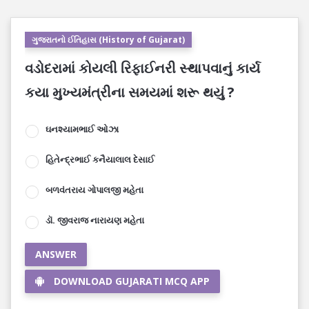
ગુજરાતનો ઈતિહાસ (History of Gujarat)
વડોદરામાં કોયલી રિફાઈનરી સ્થાપવાનું કાર્ય
કયા મુખ્યમંત્રીના સમયમાં શરૂ થયું ?
ઘનશ્યામભાઈ ઓઝા
હિતેન્દ્રભાઈ કનૈયાલાલ દેસાઈ
બળવંતરાય ગોપાલજી મહેતા
ડૉ. જીવરાજ નારાયણ મહેતા
ANSWER
DOWNLOAD GUJARATI MCQ APP