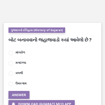
ગુજરાતનો ઈતિહાસ (History of Gujarat)
બોટ બનાવવાનો જહાજવાડો કયાં આવેલો છે ?
માંગરોળ
મગદલ્લા
વલભી
ઉમરગામ
ANSWER
DOWNLOAD GUJARATI MCQ APP