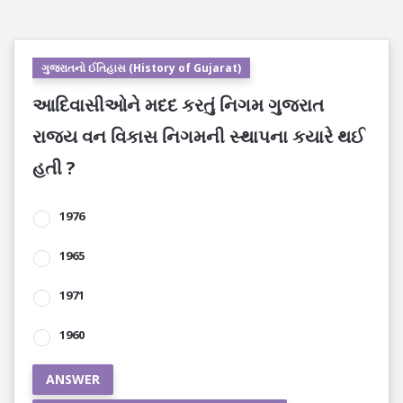
ગુજરાતનો ઈતિહાસ (History of Gujarat)
આદિવાસીઓને મદદ કરતું નિગમ ગુજરાત
રાજ્ય વન વિકાસ નિગમની સ્થાપના કયારે થઈ
હતી ?
1976
1965
1971
1960
ANSWER