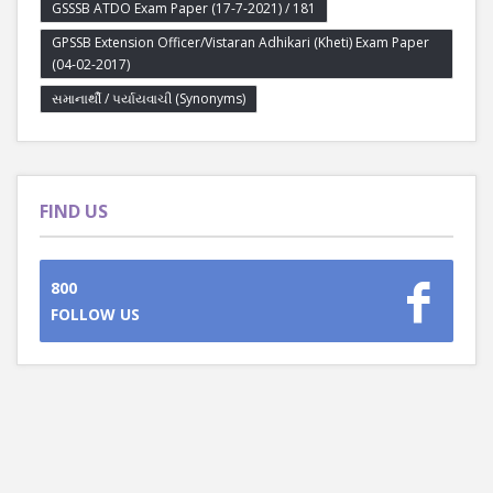
GSSSB ATDO Exam Paper (17-7-2021) / 181
GPSSB Extension Officer/Vistaran Adhikari (Kheti) Exam Paper
(04-02-2017)
સમાનાર્થી / પર્યાયવાચી (Synonyms)
FIND US
800
FOLLOW US