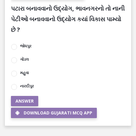
પટારા બનાવવાનો ઉદ્યોગ, ભાવનગરનો તો નાની
પેટીઓ બનાવવાનો ઉદ્યોગ કયાં વિકાસ પામ્યો
છે ?
જોધપુર
ગોંડલ
મહુવા
નારદીપુર
ANSWER
DOWNLOAD GUJARATI MCQ APP