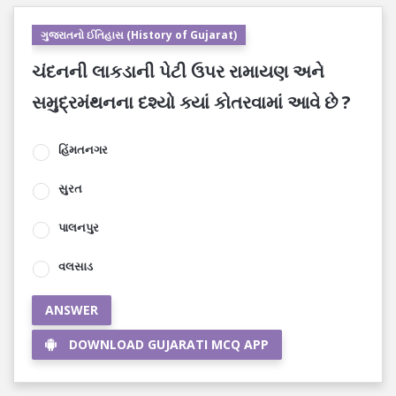
ગુજરાતનો ઈતિહાસ (History of Gujarat)
ચંદનની લાકડાની પેટી ઉપર રામાયણ અને
સમુદ્રમંથનના દશ્યો ક્યાં કોતરવામાં આવે છે ?
હિંમતનગર
સુરત
પાલનપુર
વલસાડ
ANSWER
DOWNLOAD GUJARATI MCQ APP