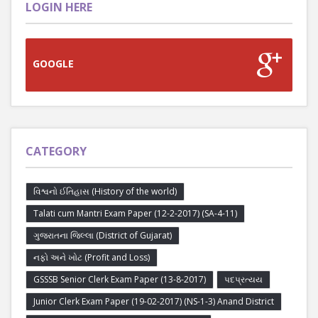
LOGIN HERE
GOOGLE
CATEGORY
વિશ્વનો ઈતિહાસ (History of the world)
Talati cum Mantri Exam Paper (12-2-2017) (SA-4-11)
ગુજરાતના જિલ્લા (District of Gujarat)
નફો અને ખોટ (Profit and Loss)
GSSSB Senior Clerk Exam Paper (13-8-2017)
પદપ્રત્યય
Junior Clerk Exam Paper (19-02-2017) (NS-1-3) Anand District