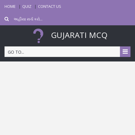
HOME
QUIZ
CONTACT US
GUJARATI MCQ
GO TO...