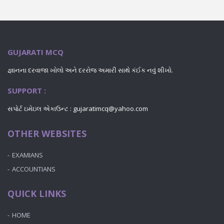
GUJARATI MCQ
જ્ઞાનના દરવાજા ખોલો અને દરરોજ અમારી સાથે કંઈક નવું શીખો.
SUPPORT :
સપોર્ટ ઇમેઇલ એકાઉન્ટ : gujaratimcq@yahoo.com
OTHER WEBSITES
EXAMIANS
ACCOUNTIANS
QUICK LINKS
HOME