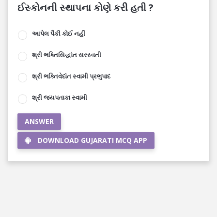
ઈસ્કોનની સ્થાપના કોણે કરી હતી ?
આપેલ પૈકી કોઈ નહીં
શ્રી ભક્તિસિદ્ધાંત સરસ્વતી
શ્રી ભક્તિવેદાંત સ્વામી પ્રભુપાદ
શ્રી જયપતાકા સ્વામી
ANSWER
DOWNLOAD GUJARATI MCQ APP