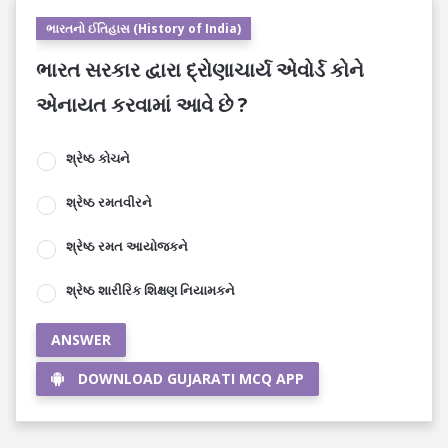
ભારતનો ઈતિહાસ (History of India)
ભારત સરકાર દ્વારા દ્રોણાચાર્ય એવોર્ડ કોને
એનાયત કરવામાં આવે છે ?
શ્રેષ્ઠ કોચને
શ્રેષ્ઠ રમતવીરને
શ્રેષ્ઠ રમત આયોજકને
શ્રેષ્ઠ શારીરિક શિક્ષણ નિયામકને
ANSWER
DOWNLOAD GUJARATI MCQ APP