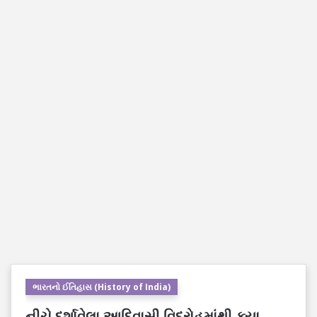
ભારતનો ઈતિહાસ (History of India)
નીચે દર્શાવેલા આદિવાસી વિદ્રોહમાંથી ક્યા