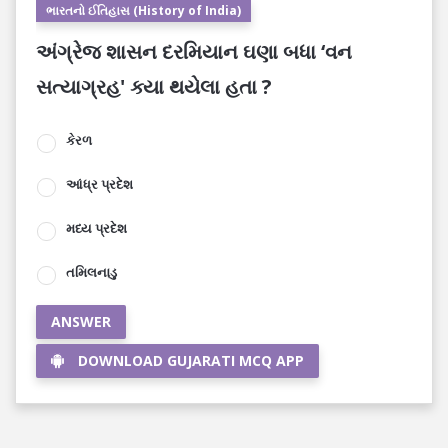
ભારતનો ઈતિહાસ (History of India)
અંગ્રેજ શાસન દરમિયાન ઘણા બધા ‘વન
સત્યાગ્રહ' ક્યા થયેલા હતા ?
કેરળ
આંધ્ર પ્રદેશ
મધ્ય પ્રદેશ
તમિલનાડુ
ANSWER
DOWNLOAD GUJARATI MCQ APP