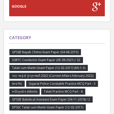
GOOGLE
CATEGORY
GPSSB Nayab Chitnis Exam Paper (04-08-2015)
GSRTC Conductor Exam Paper (05-09-2021) / 32
Talati cum Mantri Exam Paper (12-02-2017) (NS-1-3)
કરંટ અફેર્સ ફેબ્રુઆરી 2022 (Current Affairs February 2022)
શબ્દભેદ
Gujarat Police Constable Practice MCQ Part - 3
રૂઢિપ્રયોગ (Idiom)
Talati Practice MCQ Part - 8
GPSSB Statistical Assistant Exam Paper (04-11-2018) / 2
DPSSC Talati cum Mantri Exam Paper (12-02-2017)