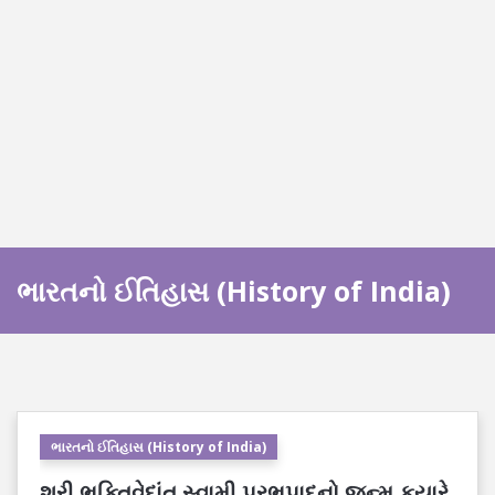
ભારતનો ઈતિહાસ (History of India)
ભારતનો ઈતિહાસ (History of India)
શ્રી ભક્તિવેદાંત સ્વામી પ્રભુપાદનો જન્મ કયારે