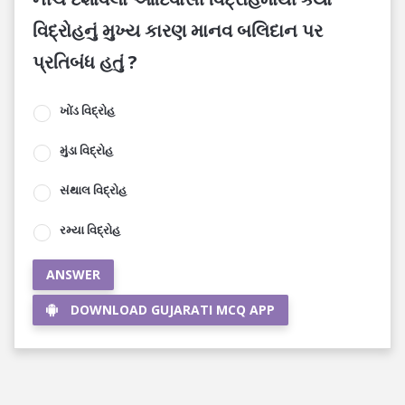
વિદ્રોહનું મુખ્ય કારણ માનવ બલિદાન પર
પ્રતિબંધ હતું ?
ખોંડ વિદ્રોહ
મુંડા વિદ્રોહ
સંથાલ વિદ્રોહ
રમ્યા વિદ્રોહ
ANSWER
DOWNLOAD GUJARATI MCQ APP