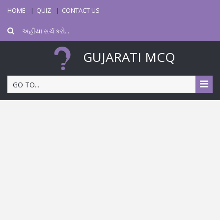
HOME
QUIZ
CONTACT US
GUJARATI MCQ
GO TO...