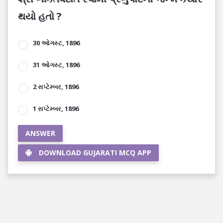
થયો હતો ?
30 ઓગસ્ટ, 1896
31 ઓગસ્ટ, 1896
2 સપ્ટેમ્બર, 1896
1 સપ્ટેમ્બર, 1896
ANSWER
DOWNLOAD GUJARATI MCQ APP