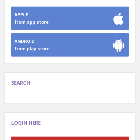
APPLE
from app store
ANDROID
from play store
SEARCH
LOGIN HERE