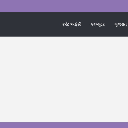
કરંટ અફેર્સ
કમ્પ્યુટર
ગુજરાત