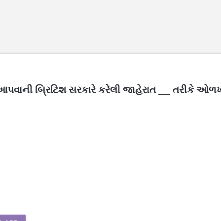
ા આપવાની બ્રિટિશ સરકારે કરેલી જાહેરાત ___ તરીકે ઓ