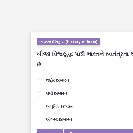
ભારતનો ઈતિહાસ (History of India)
બીજા વિશ્વયુદ્ધ પછી ભારતને સ્વતંત્રત
છે.
જાહેર દરખાસ્ત
કોમી દરખાસ્ત
આધુનિક દરખાસ્ત
ઓગસ્ટ દરખાસ્ત