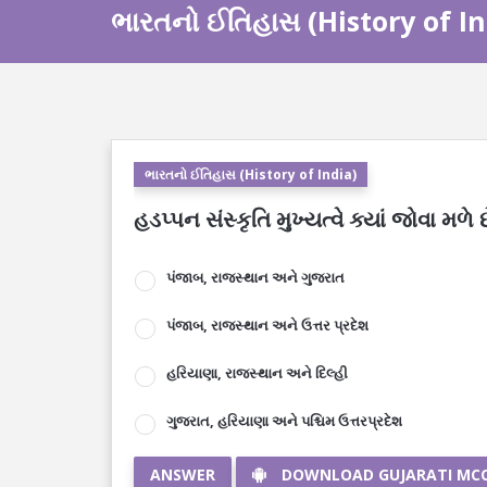
ભારતનો ઈતિહાસ (History of In
ભારતનો ઈતિહાસ (History of India)
હડપ્પન સંસ્કૃતિ મુખ્યત્વે ક્યાં જોવા મળે છ
પંજાબ, રાજસ્થાન અને ગુજરાત
પંજાબ, રાજસ્થાન અને ઉત્તર પ્રદેશ
હરિયાણા, રાજસ્થાન અને દિલ્હી
ગુજરાત, હરિયાણા અને પશ્ચિમ ઉત્તરપ્રદેશ
ANSWER
DOWNLOAD GUJARATI MC