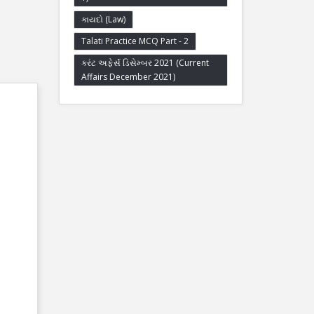
કાયદો (Law)
Talati Practice MCQ Part - 2
કરંટ અફેર્સ ડિસેમ્બર 2021 (Current
Affairs December 2021)