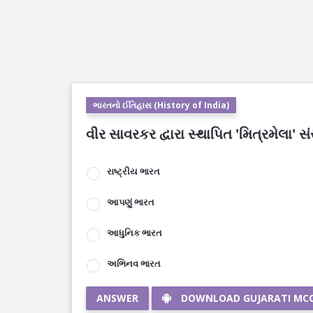
ભારતનો ઈતિહાસ (History of India)
વીર સાવરકર દ્વારા સ્થાપિત 'મિત્રમેલા
રાષ્ટ્રીય ભારત
આપણું ભારત
આધુનિક ભારત
અભિનવ ભારત
ANSWER
DOWNLOAD GUJARATI MC