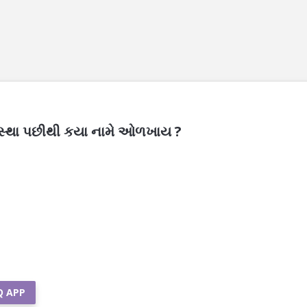
' સંસ્થા પછીથી કયા નામે ઓળખાય ?
Q APP