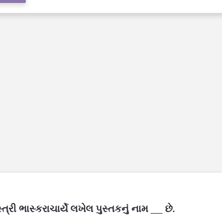
ી ભાસ્કરાચાર્યે લખેલ પુસ્તકનું નામ ___ છે.