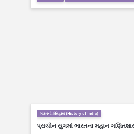
ભારતનો ઈતિહાસ (History of India)
પ્રાચીન યુગમાં ભારતના મહાન ગણિતશાસ્ત્ર