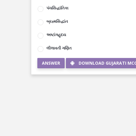
પંચસિદ્ધાંતિકા
બ્રહ્મસિદ્ધાંત
અષ્ટાંગહૃદય
લીલાવતી ગણિત
ANSWER
DOWNLOAD GUJARATI MC