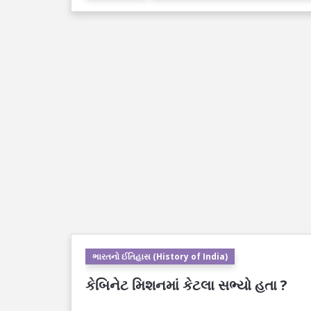
ભારતનો ઈતિહાસ (History of India)
કેબિનેટ મિશનમાં કેટલા સભ્યો હતા ?