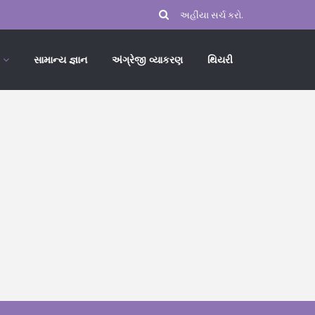
સામાન્ય જ્ઞાન
અંગ્રેજી વ્યાકરણ
થિયરી