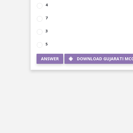
4
7
3
5
ANSWER
DOWNLOAD GUJARATI MC