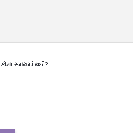
ા કોના સમયમાં થઈ ?