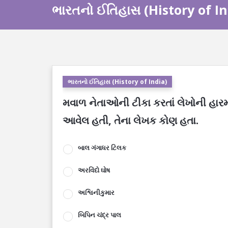
ભારતનો ઈતિહાસ (History of In
ભારતનો ઈતિહાસ (History of India)
મવાળ નેતાઓની ટીકા કરતાં લેખોની હાર
આવેલ હતી, તેના લેખક કોણ હતા.
બાલ ગંગાધર ટિલક
અરવિંદો ઘોષ
અશ્વિનીકુમાર
બિપિન ચંદ્ર પાલ