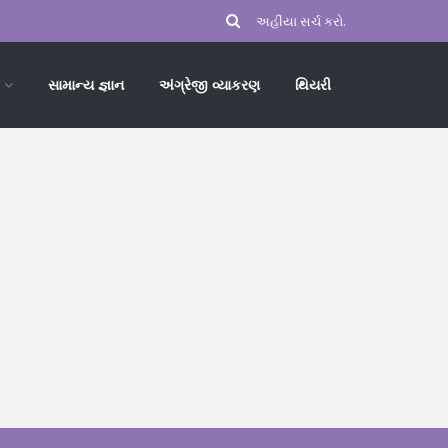
સામાન્ય જ્ઞાન
અંગ્રેજી વ્યાકરણ
થિયરી