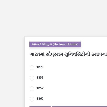
ભારતનો ઈતિહાસ (History of India)
ભારતમાં સૌપ્રથમ યુનિવર્સિટીની સ્થાપન
1875
1855
1857
1860