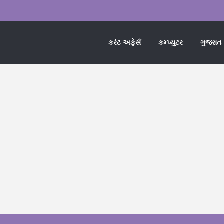
કરંટ અફેર્સ
કમ્પ્યુટર
ગુજરાત