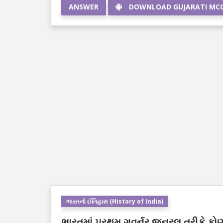
ANSWER
DOWNLOAD GUJARATI MC
ભારતનો ઈતિહાસ (History of India)
ભારતમાં પ્રથમ ગવર્નર જનરલ તરીકે કો