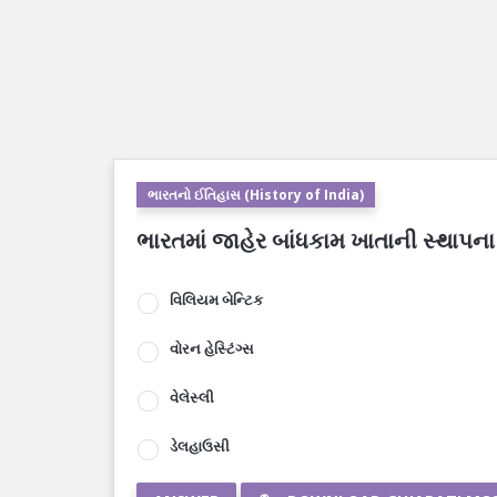
ભારતનો ઈતિહાસ (History of India)
ભારતમાં જાહેર બાંધકામ ખાતાની સ્થાપન
વિલિયમ બેન્ટિક
વોરન હેસ્ટિંગ્સ
વેલેસ્લી
ડેલહાઉસી