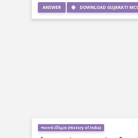
ANSWER
DOWNLOAD GUJARATI MC
ભારતનો ઈતિહાસ (History of India)