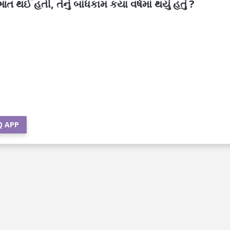
ઈ હતી, તેનું બાંધકામ કયા વર્ષમાં થયું હતું ?
Q APP