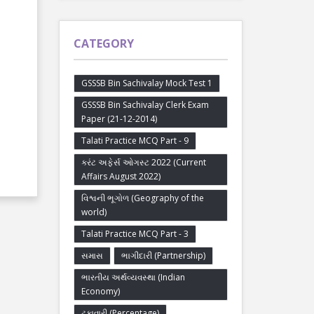
CATEGORY
GSSSB Bin Sachivalay Mock Test 1
GSSSB Bin Sachivalay Clerk Exam
Paper (21-12-2014)
Talati Practice MCQ Part - 9
કરંટ અફેર્સ ઓગસ્ટ 2022 (Current
Affairs August 2022)
વિશ્વની ભૂગોળ (Geography of the
world)
Talati Practice MCQ Part - 3
સમાસ
ભાગીદારી (Partnership)
ભારતીય અર્થવ્યવસ્થા (Indian
Economy)
ટકાવારી (Percentage)