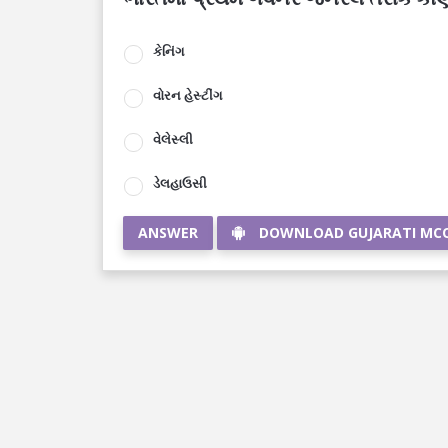
કેનિંગ
વોરન હેસ્ટીંગ
વેલેસ્લી
ડેલહાઉસી
ANSWER
DOWNLOAD GUJARATI MC