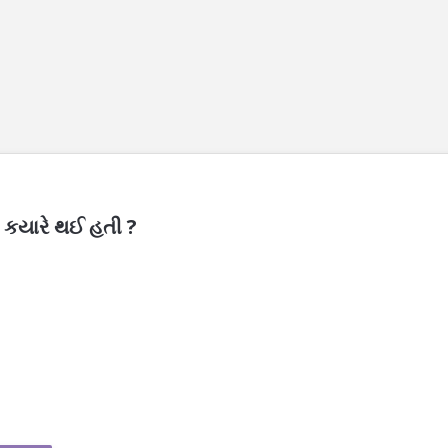
ા કયારે થઈ હતી ?