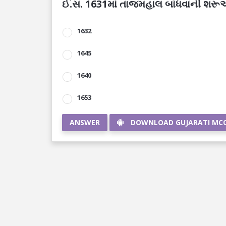
ઈ.સ. 1631માં તાજમહાલ બાંધવાની શરૂઆત થ
1632
1645
1640
1653
ANSWER
DOWNLOAD GUJARATI MC