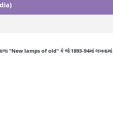
dia)
માળા "New lamps of old" કે જે 1893-94માં લખવામાં