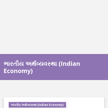
ભારતીય અર્થવ્યવસ્થા (Indian
Economy)
ભારતીય અર્થવ્યવસ્થા (Indian Economy)