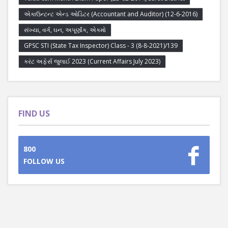
એકાઉન્ટન્ટ એન્ડ ઓડિટર (Accountant and Auditor) (12-6-2016)
સંખ્યા, વર્ગ, ઘન, અપૂર્ણાંક, એકમો
GPSC STI (State Tax Inspector) Class - 3 (8-8-2021)/139
કરંટ અફેર્સ જુલાઈ 2023 (Current Affairs July 2023)
FIND US
800
FOLLOW US