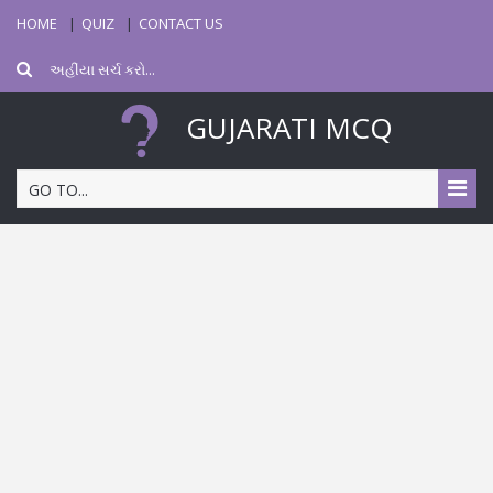
HOME
QUIZ
CONTACT US
GUJARATI MCQ
GO TO...