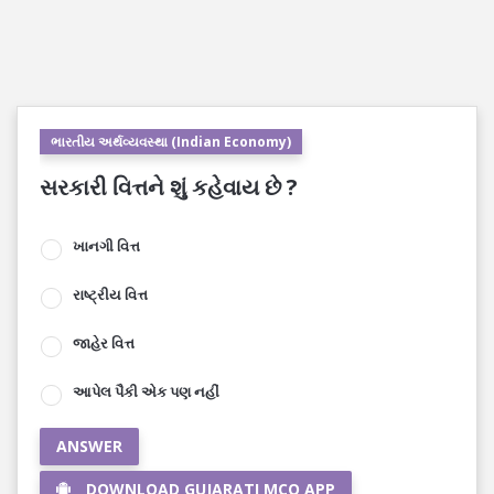
ભારતીય અર્થવ્યવસ્થા (Indian Economy)
સરકારી વિત્તને શું કહેવાય છે ?
ખાનગી વિત્ત
રાષ્ટ્રીય વિત્ત
જાહેર વિત્ત
આપેલ પૈકી એક પણ નહીં
ANSWER
DOWNLOAD GUJARATI MCQ APP