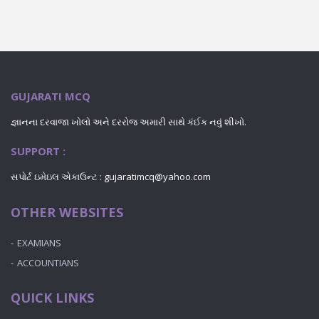
GUJARATI MCQ
જ્ઞાનના દરવાજા ખોલો અને દરરોજ અમારી સાથે કંઈક નવું શીખો.
SUPPORT :
સપોર્ટ ઇમેઇલ એકાઉન્ટ : gujaratimcq@yahoo.com
OTHER WEBSITES
EXAMIANS
ACCOUNTIANS
QUICK LINKS