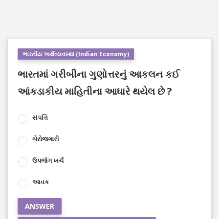
ભારતીય અર્થવ્યવસ્થા (Indian Economy)
ભારતમાં ગરીબીના ગુણોત્તરનું આકલન કઈ
આંકડાકીય માહિતીના આધારે થયેલ છે ?
સંપત્તિ
બેરોજગારી
ઉપભોગ ખર્ચ
આવક
ANSWER