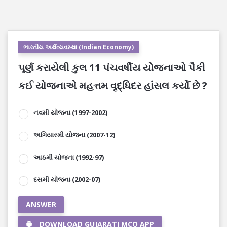
ભારતીય અર્થવ્યવસ્થા (Indian Economy)
પૂર્ણ કરાયેલી કુલ 11 પંચવર્ષીય યોજનાઓ પૈકી
કઈ યોજનાએ મહત્તમ વૃદ્ધિદર હાંસલ કર્યો છે ?
નવમી યોજના (1997-2002)
અગિયારમી યોજના (2007-12)
આઠમી યોજના (1992-97)
દસમી યોજના (2002-07)
ANSWER
DOWNLOAD GUJARATI MCQ APP