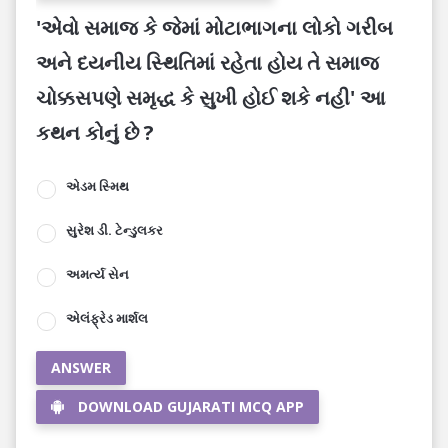
'એવો સમાજ કે જેમાં મોટાભાગના લોકો ગરીબ
અને દયનીય સ્થિતિમાં રહેતા હોય તે સમાજ
ચોક્કસપણે સમૃદ્ધ કે સુખી હોઈ શકે નહી' આ
કથન કોનું છે ?
એડમ સ્મિથ
સુરેશ ડી. ટેન્ડુલકર
અમર્ત્ય સેન
એલંફ્રેડ માર્શલ
ANSWER
DOWNLOAD GUJARATI MCQ APP