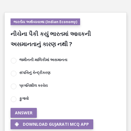
ભારતીય અર્થવ્યવસ્થા (Indian Economy)
નીચેના પૈકી કયું ભારતમાં આવકની
અસમાનતાનું કારણ નથી ?
જમીનની માલિકીમાં અસમાનતા
સંપત્તિનું કેન્દ્રીકરણ
પ્રગતિશીલ કરવેરા
ફુગાવો
ANSWER
DOWNLOAD GUJARATI MCQ APP