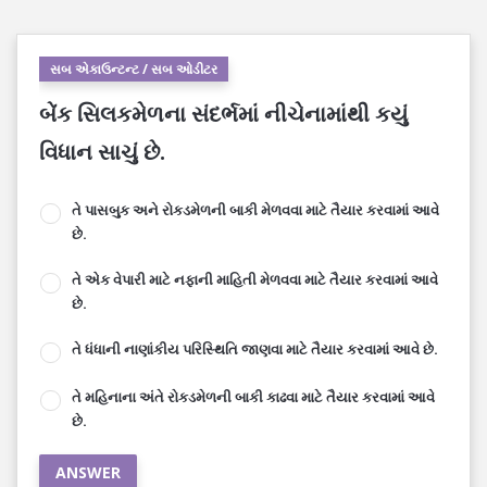
સબ એકાઉન્ટન્ટ / સબ ઓડીટર
બેંક સિલકમેળના સંદર્ભમાં નીચેનામાંથી કયું
વિધાન સાચું છે.
તે પાસબુક અને રોકડમેળની બાકી મેળવવા માટે તૈયાર કરવામાં આવે
છે.
તે એક વેપારી માટે નફાની માહિતી મેળવવા માટે તૈયાર કરવામાં આવે
છે.
તે ધંધાની નાણાંકીય પરિસ્થિતિ જાણવા માટે તૈયાર કરવામાં આવે છે.
તે મહિનાના અંતે રોકડમેળની બાકી કાઢવા માટે તૈયાર કરવામાં આવે
છે.
ANSWER