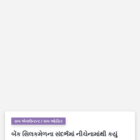
સબ એકાઉન્ટન્ટ / સબ ઓડીટર
બેંક સિલકમેળના સંદર્ભમાં નીચેનામાંથી કયું