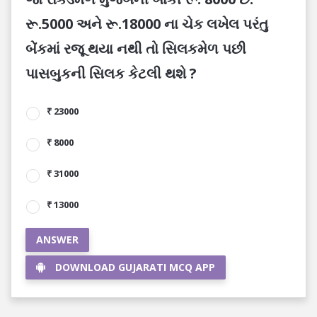
રૂ.5000 અને રૂ.18000 ના ચેક લખેલ પરંતુ
બેંકમાં રજૂ થયા નથી તો સિલકમેળ પછી
પાસબુકની સિલક કેટલી થશે ?
₹ 23000
₹ 8000
₹ 31000
₹ 13000
ANSWER
DOWNLOAD GUJARATI MCQ APP