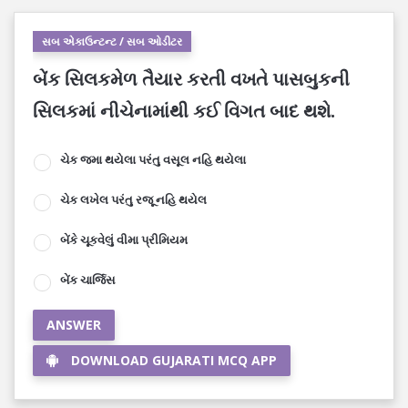
સબ એકાઉન્ટન્ટ / સબ ઓડીટર
બેંક સિલકમેળ તૈયાર કરતી વખતે પાસબુકની
સિલકમાં નીચેનામાંથી કઈ વિગત બાદ થશે.
ચેક જમા થયેલા પરંતુ વસૂલ નહિ થયેલા
ચેક લખેલ પરંતુ રજૂ નહિ થયેલ
બેંકે ચૂકવેલું વીમા પ્રીમિયમ
બેંક ચાર્જિસ
ANSWER
DOWNLOAD GUJARATI MCQ APP