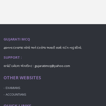
GUJARATI MCQ
જ્ઞાનના દરવાજા ખોલો અને દરરોજ અમારી સાથે કંઈક નવું શીખો.
SUPPORT :
સપોર્ટ ઇમેઇલ એકાઉન્ટ : gujaratimcq@yahoo.com
OTHER WEBSITES
EXAMIANS
ACCOUNTIANS