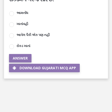
આમનોંધ
ખાતાંવહી
આપેલ પૈકી એક પણ નહીં
રોકડ ખાતાં
ANSWER
DOWNLOAD GUJARATI MCQ APP