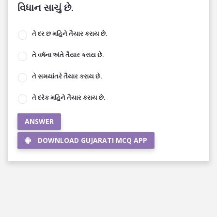
વિધાન સાચું છે.
તે દર છ મહિને તૈયાર કરાય છે.
તે વર્ષના અંતે તૈયાર કરાય છે.
તે સમયાંતરે તૈયાર કરાય છે.
તે દરેક મહિને તૈયાર કરાય છે.
ANSWER
DOWNLOAD GUJARATI MCQ APP