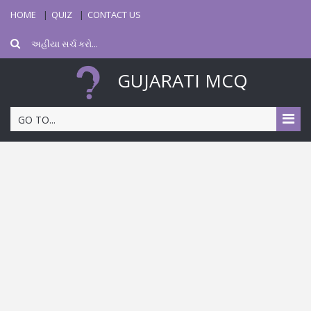
HOME
QUIZ
CONTACT US
GUJARATI MCQ
GO TO...