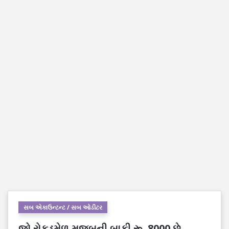
સબ એકાઉન્ટન્ટ / સબ ઓડીટર
જો રોકડમેળ મુજબની બાકી રૂ. 8000 છે.