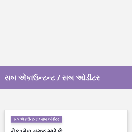
સબ એકાઉન્ટન્ટ / સબ ઓડીટર
સબ એકાઉન્ટન્ટ / સબ ઓડીટર
રોકડમેળ ગરજ સારે છે.