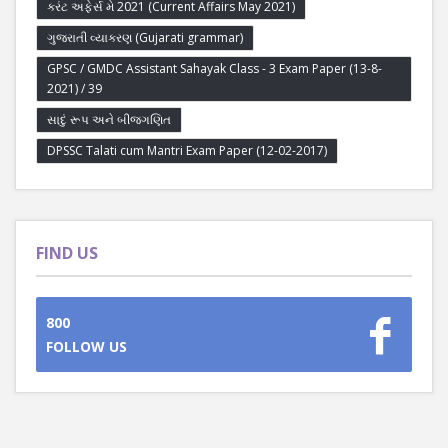
કરંટ અફેર્સ મે 2021 (Current Affairs May 2021)
ગુજરાતી વ્યાકરણ (Gujarati grammar)
GPSC / GMDC Assistant Sahayak Class - 3 Exam Paper (13-8-
2021) / 39
સાદું રૂપ અને બીજગણિત
DPSSC Talati cum Mantri Exam Paper (12-02-2017)
FIND US
800
FOLLOW US