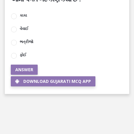
કાકા
વેવાઈ
ભત્રીજો
ફોઈ
ANSWER
DOWNLOAD GUJARATI MCQ APP