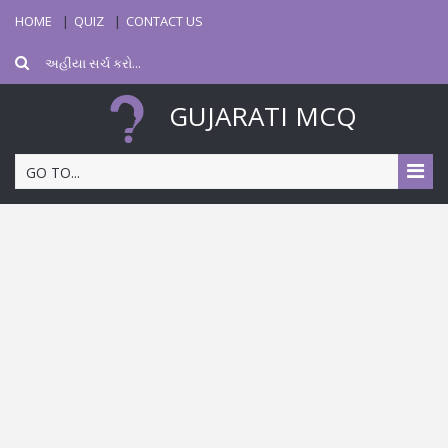
HOME
QUIZ
CONTACT US
GUJARATI MCQ
GO TO...