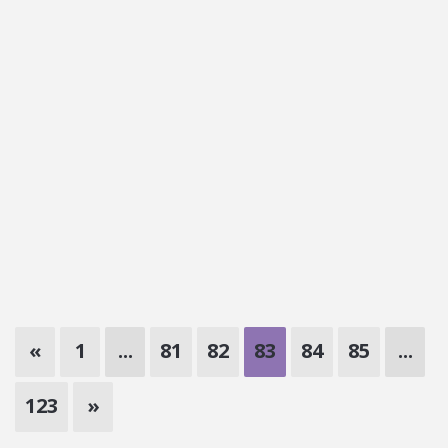
«
1
...
81
82
83
84
85
...
123
»