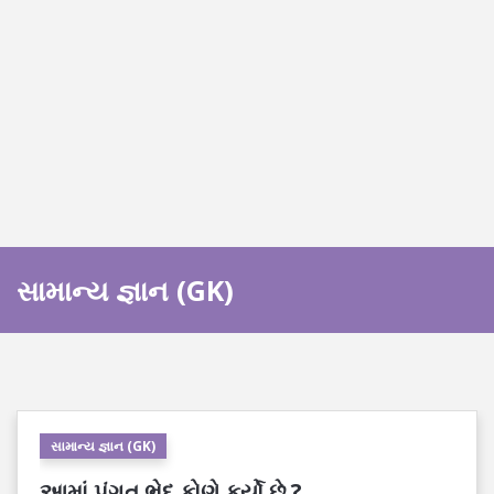
સામાન્ય જ્ઞાન (GK)
સામાન્ય જ્ઞાન (GK)
આમાં પંગત ભેદ કોણે કર્યો છે ?