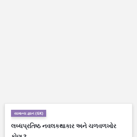
સામાન્ય જ્ઞાન (GK)
લબ્ધપ્રતિષ્ઠ નવલકથાકાર અને ચળવળખોર
કોણ ?