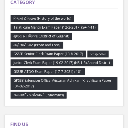
CATEGORY
વિશ્વનો ઈતિહાસ (History of the world)
Talati cum Mantri Exam Paper (12-2-2017) (SA-4-11)
ગુજરાતના જિલ્લા (District of Gujarat)
નફો અને ખોટ (Profit and Loss)
GSSSB Senior Clerk Exam Paper (13-8-2017)
પદપ્રત્યય
Junior Clerk Exam Paper (19-02-2017) (NS-1-3) Anand District
GSSSB ATDO Exam Paper (17-7-2021) / 181
GPSSB Extension Officer/Vistaran Adhikari (Kheti) Exam Paper
(04-02-2017)
સમાનાર્થી / પર્યાયવાચી (Synonyms)
FIND US