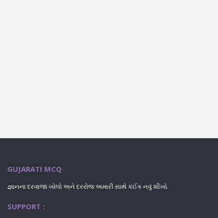
GUJARATI MCQ
જ્ઞાનના દરવાજા ખોલો અને દરરોજ અમારી સાથે કંઈક નવું શીખો.
SUPPORT :