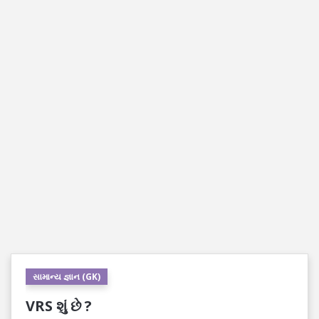
સામાન્ય જ્ઞાન (GK)
VRS શું છે ?