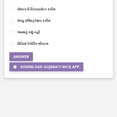
વોલન્ટરી રિટાયરમેન્ટ સ્કીમ
વેલ્યુ રજિસ્ટ્રેશન સ્કીમ
આમાંનું કશું નહીં
વિડિયો રેકોર્ડિંગ સીસ્ટમ
ANSWER
DOWNLOAD GUJARATI MCQ APP