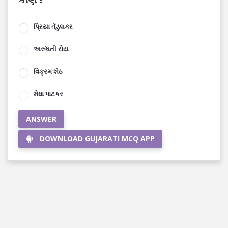
પ્રિયા તેંડુલકર
અરુંધતી રોય
વિક્રમ શેઠ
મેઘા પાટકર
ANSWER
DOWNLOAD GUJARATI MCQ APP