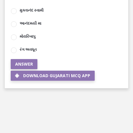
મુક્તાનંદ સ્વામી
આનંદમયી મા
મોરારિબાપુ
રંગ અવધૂત
ANSWER
DOWNLOAD GUJARATI MCQ APP