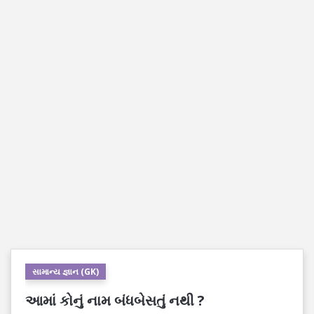
સામાન્ય જ્ઞાન (GK)
આમાં કોનું નામ બંધબેસતું નથી ?