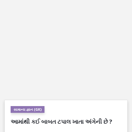
સામાન્ય જ્ઞાન (GK)
આમાંથી કઈ બાબત ટપાલ ખાતા અંગેની છે ?