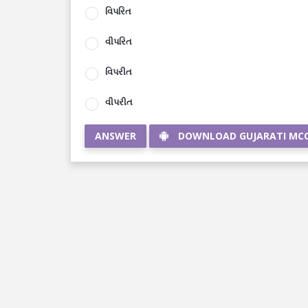
વિપરિત
વીપરિત
વિપરીત
વીપરીત
ANSWER
DOWNLOAD GUJARATI MC