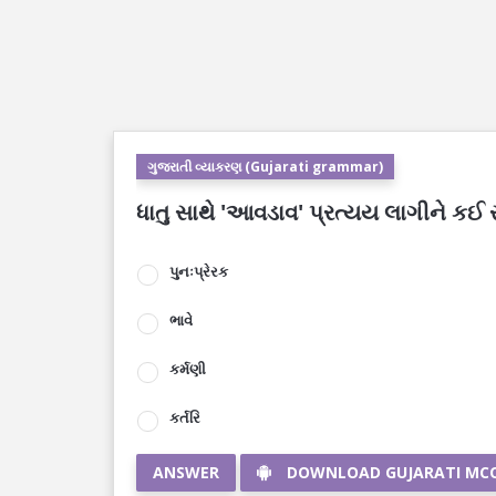
ગુજરાતી વ્યાકરણ (Gujarati grammar)
ધાતુ સાથે 'આવડાવ' પ્રત્યય લાગીને કઈ 
પુનઃપ્રેરક
ભાવે
કર્મણી
કર્તરિ
ANSWER
DOWNLOAD GUJARATI MC