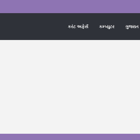
કરંટ અફેર્સ
કમ્પ્યુટર
ગુજરાત