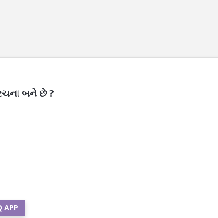
રચના બને છે ?
Q APP