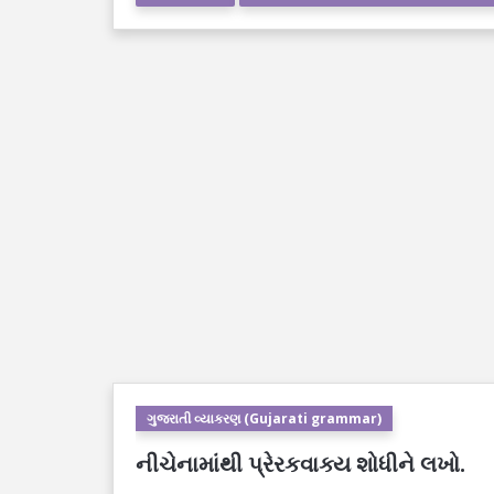
ગુજરાતી વ્યાકરણ (Gujarati grammar)
નીચેનામાંથી પ્રેરકવાક્ય શોધીને લખો.