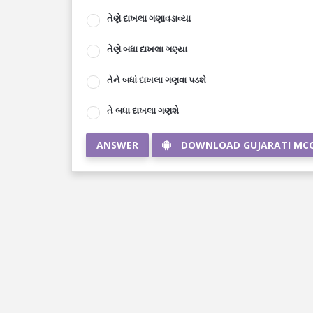
તેણે દાખલા ગણાવડાવ્યા
તેણે બધા દાખલા ગણ્યા
તેને બધાં દાખલા ગણવા પડશે
તે બધા દાખલા ગણશે
ANSWER
DOWNLOAD GUJARATI MC