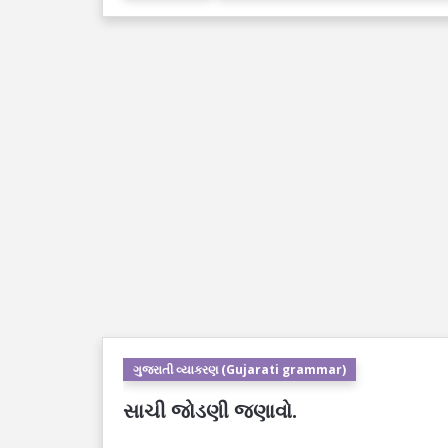
ગુજરાતી વ્યાકરણ (Gujarati grammar)
સાચી જોડણી જણાવો.