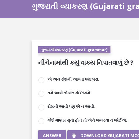
ગુજરાતી વ્યાકરણ (Gujarati g
ગુજરાતી વ્યાકરણ (Gujarati grammar)
નીચેનામાંથી કયું વાક્ય નિપાતવાળું છે ?
એ અને રોશની આવ્યા પણ ખરા.
તમે આવો તો વાત કંઈ જામે.
રોશની આવી પણ એ ન આવી.
માંદો માણસ સુતો હોય તો એને જગાડવો ન જોઈએ.
ANSWER
DOWNLOAD GUJARATI MC