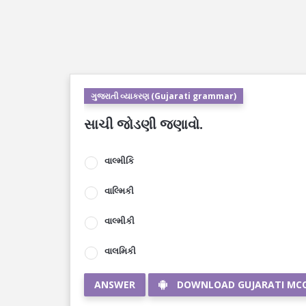
ગુજરાતી વ્યાકરણ (Gujarati grammar)
સાચી જોડણી જણાવો.
વાલ્મીકિ
વાલ્મિકી
વાલ્મીકી
વાલમિકી
ANSWER
DOWNLOAD GUJARATI MC