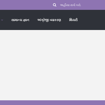
સામાન્ય જ્ઞાન
અંગ્રેજી વ્યાકરણ
થિયરી