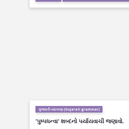
ગુજરાતી વ્યાકરણ (Gujarati grammar)
'પુષ્પધન્વા' શબ્દનો પર્યાયવાચી જણાવો.