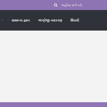
સામાન્ય જ્ઞાન
અંગ્રેજી વ્યાકરણ
થિયરી