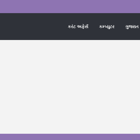
કરંટ અફેર્સ
કમ્પ્યુટર
ગુજરાત