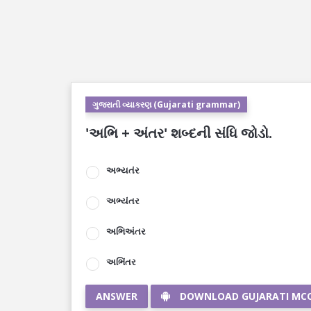
ગુજરાતી વ્યાકરણ (Gujarati grammar)
'અભિ + અંતર' શબ્દની સંધિ જોડો.
અભ્યતંર
અભ્યંતર
અભિઅંતર
અભિંતર
ANSWER
DOWNLOAD GUJARATI MC