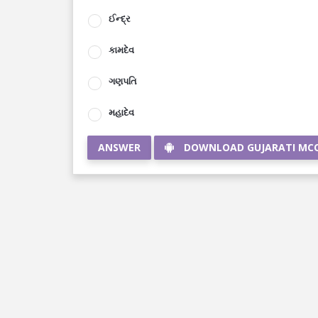
ઈન્દ્ર
કામદેવ
ગણપતિ
મહાદેવ
ANSWER
DOWNLOAD GUJARATI MC