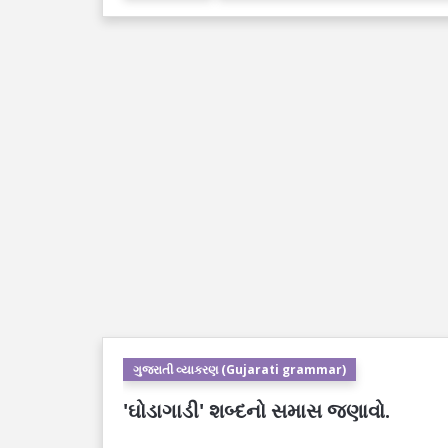
ગુજરાતી વ્યાકરણ (Gujarati grammar)
'ઘોડાગાડી' શબ્દનો સમાસ જણાવો.