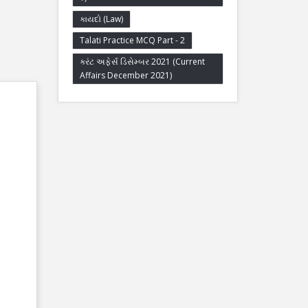
કાયદો (Law)
Talati Practice MCQ Part - 2
કરંટ અફેર્સ ડિસેમ્બર 2021 (Current
Affairs December 2021)