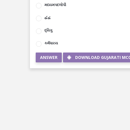
મધ્યમપદલોપી
દ્વંદ્વ
દ્વિગુ
કર્મધારય
ANSWER
DOWNLOAD GUJARATI MC