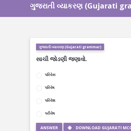
ગુજરાતી વ્યાકરણ (Gujarati g
ગુજરાતી વ્યાકરણ (Gujarati grammar)
સાચી જોડણી જણાવો.
પરિવેસ
પરિવેષ
પરિવેશ
પરીવેષ
ANSWER
DOWNLOAD GUJARATI MC