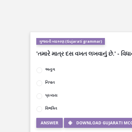
ગુજરાતી વ્યાકરણ (Gujarati grammar)
'તમારે માત્ર દસ વખત લખવાનું છે.' - વિધાનમા
અનુગ
નિપાત
પ્રત્યય
વિભક્તિ
ANSWER
DOWNLOAD GUJARATI MC