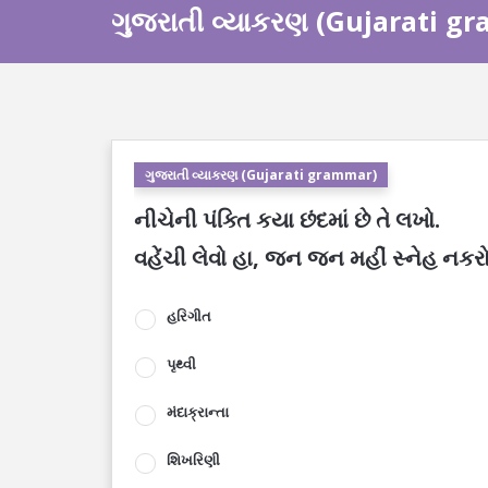
ગુજરાતી વ્યાકરણ (Gujarati g
ગુજરાતી વ્યાકરણ (Gujarati grammar)
નીચેની પંક્તિ કયા છંદમાં છે તે લખો.
વહેંચી લેવો હા, જન જન મહીં સ્નેહ નકરો
હરિગીત
પૃથ્વી
મંદાક્રાન્તા
શિખરિણી