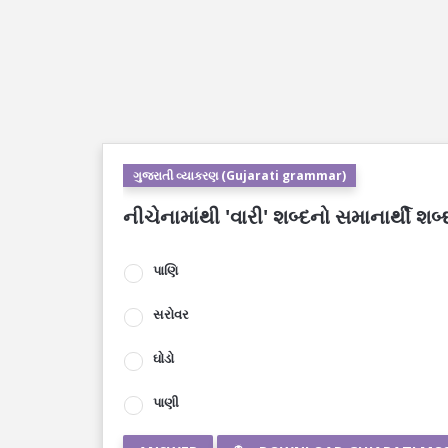
ગુજરાતી વ્યાકરણ (Gujarati grammar)
નીચેનામાંથી 'વારી' શબ્દનો સમાનાર્થી શબ્
પાણિ
સરોવર
ઘોડો
પાણી