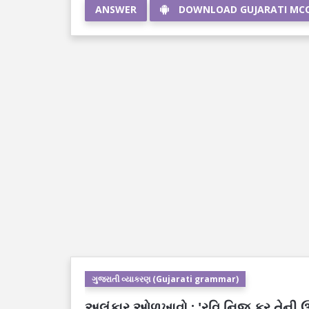
ANSWER
DOWNLOAD GUJARATI MC
ગુજરાતી વ્યાકરણ (Gujarati grammar)
અલંકાર ઓળખાવો : 'રવિ નિજ કર તેની ઉપર