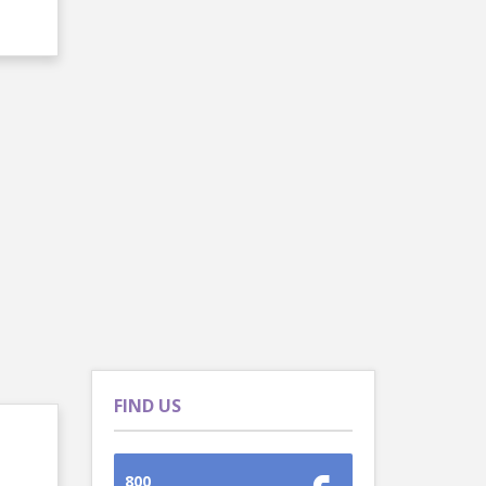
FIND US
800