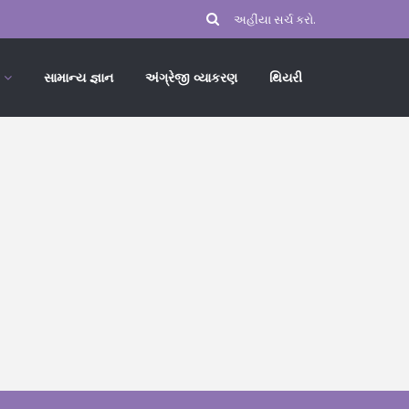
સામાન્ય જ્ઞાન
અંગ્રેજી વ્યાકરણ
થિયરી