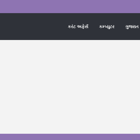
કરંટ અફેર્સ
કમ્પ્યુટર
ગુજરાત