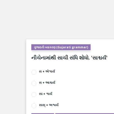
ગુજરાતી વ્યાકરણ (Gujarati grammar)
નીચેનામાંથી સાચી સંધિ શોધો. 'સાશ્ચર્ય'
સ + એશ્વર્ય
સ + આશ્ચર્ય
સા + શ્વર્ય
સાસ્ + અશ્વર્ય