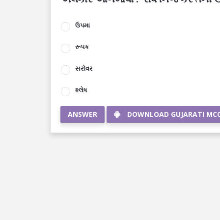
ઉપમા
રૂપક
સરોવર
શ્લેષ
ANSWER
DOWNLOAD GUJARATI MC