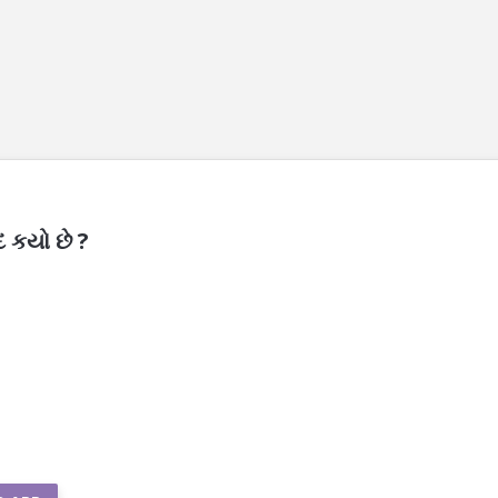
દ કયો છે ?