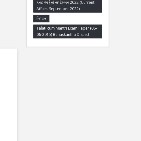
કરંટ અફેર્સ સપ્ટેમ્બર 2022 (Current
Affairs September 2022)
નિપાત
Talati cum Mantri Exam Paper (06-
06-2015) Banaskantha District