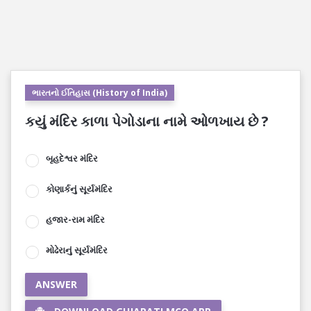
ભારતનો ઈતિહાસ (History of India)
કયું મંદિર કાળા પેગોડાના નામે ઓળખાય છે ?
બૃહદેશ્વર મંદિર
કોણાર્કનું સૂર્યમંદિર
હજાર-રામ મંદિર
મોઢેરાનું સૂર્યમંદિર
ANSWER