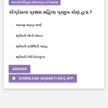
ભારતનો ઈતિહાસ (History of India)
કોંગ્રેસના પ્રથમ મહિલા પ્રમુખ કોણ હતા ?
અરૂણા અસફ અલી
શ્રીમતી એની બેસન્ટ
શ્રીમતી સરોજિની નાયડુ
શ્રીમતી નેલી સેનગુપ્તા
ANSWER
DOWNLOAD GUJARATI MCQ APP