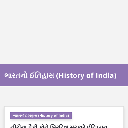
ભારતનો ઈતિહાસ (History of India)
ભારતનો ઈતિહાસ (History of India)
નીચેના પૈકી કોને બ્રિટિશ સરકારે ઈન્ડિયન