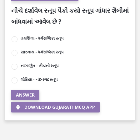
નીચે દર્શાવેલ સ્તૂપ પૈકી કયો સ્તૂપ ગાંધાર શૈલીમાં
બાંધવામાં આવેલ છે ?
તક્ષશિલા - ધર્મરાજિકા સ્તૂપ
સારનાથ - ધર્મરાજિકા સ્તૂપ
નાગાર્જુન - કૌડાનો સ્તૂપ
લોરિયા - નંદનગઢ સ્તૂપ
ANSWER
DOWNLOAD GUJARATI MCQ APP