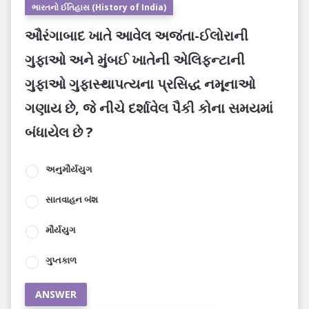
ભારતનો ઈતિહાસ (History of India)
ઔરંગાબાદ ખાતે આવેલ અજંતા-ઈલોરાની
ગુફાઓ અને મુંબઈ ખાતેની એલિફન્ટાની
ગુફાઓ ગુફાસ્થાપત્યના પ્રસિદ્ધ નમૂનાઓ
ગણાય છે, જે નીચે દર્શાવેલ પૈકી કોના સમયમાં
બંધાયેલ છે ?
અનુમૌર્યયુગ
સાતવાહન બંશ
મૌર્યયુગ
ગુપ્તકાળ
ANSWER