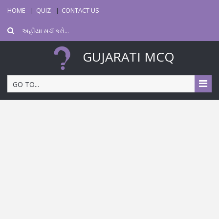
HOME
QUIZ
CONTACT US
GUJARATI MCQ
GO TO...