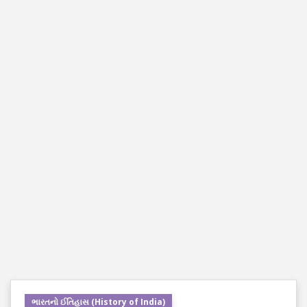
ભારતનો ઈતિહાસ (History of India)