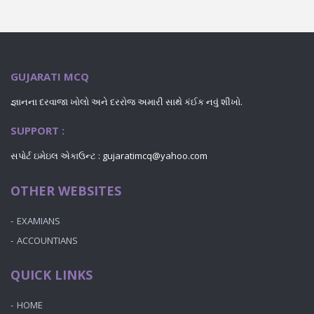
GUJARATI MCQ
જ્ઞાનના દરવાજા ખોલો અને દરરોજ અમારી સાથે કંઈક નવું શીખો.
SUPPORT :
સપોર્ટ ઇમેઇલ એકાઉન્ટ : gujaratimcq@yahoo.com
OTHER WEBSITES
EXAMIANS
ACCOUNTIANS
QUICK LINKS
HOME