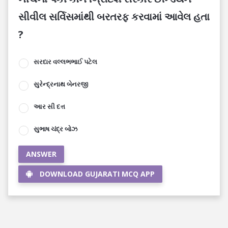
સીવીલ સર્વિસમાંથી બરતરફ કરવામાં આવેલ હતા
?
સરદાર વલ્લભભાઈ પટેલ
સુરેન્દ્રનાથ બેનરજી
આર સી દત્ત
સુભાષ ચંદ્ર બોઝ
ANSWER
DOWNLOAD GUJARATI MCQ APP