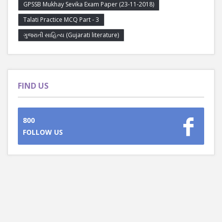
GPSSB Mukhay Sevika Exam Paper (23-11-2018)
Talati Practice MCQ Part - 3
ગુજરાતી સાહિત્ય (Gujarati literature)
FIND US
800
FOLLOW US