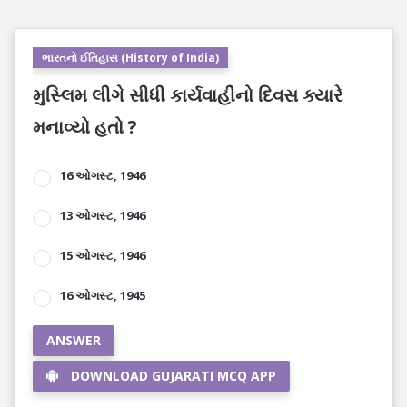
ભારતનો ઈતિહાસ (History of India)
મુસ્લિમ લીગે સીધી કાર્યવાહીનો દિવસ ક્યારે
મનાવ્યો હતો ?
16 ઓગસ્ટ, 1946
13 ઓગસ્ટ, 1946
15 ઓગસ્ટ, 1946
16 ઓગસ્ટ, 1945
ANSWER
DOWNLOAD GUJARATI MCQ APP