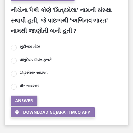
નીચેના પૈકી કોણે 'મિત્રમેલા' નામની સંસ્થા
સ્થાપી હતી, જે પાછળથી 'અભિનવ ભારત'
નામથી જાણીતી બની હતી ?
ખુદીરામ બોઝ
વાસુદેવ બળવંત ફળકે
ચંદ્રશેખર આઝાદ
વીર સાવરકર
ANSWER
DOWNLOAD GUJARATI MCQ APP