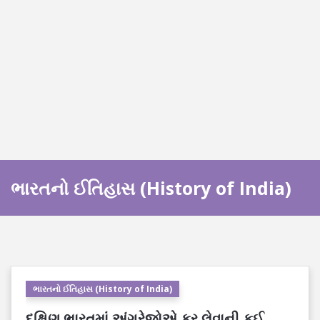
ભારતનો ઈતિહાસ (History of India)
ભારતનો ઈતિહાસ (History of India)
દક્ષિણ ભારતમાં અંગ્રેજોએ કર લેવાની કઈ