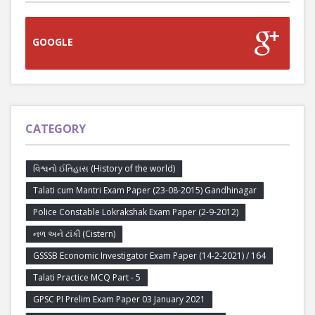
GOOGLE
CATEGORY
વિશ્વનો ઈતિહાસ (History of the world)
Talati cum Mantri Exam Paper (23-08-2015) Gandhinagar
Police Constable Lokrakshak Exam Paper (2-9-2012)
નળ અને ટાંકી (Cistern)
GSSSB Economic Investigator Exam Paper (14-2-2021) / 164
Talati Practice MCQ Part - 5
GPSC PI Prelim Exam Paper 03 January 2021