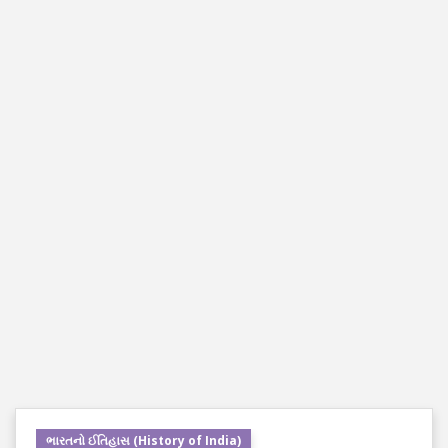
ભારતનો ઈતિહાસ (History of India)