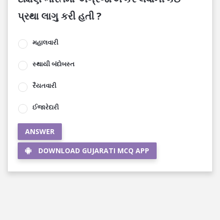
પ્રથા લાગુ કરી હતી ?
મહાલવારી
સ્થાયી બંદોબસ્ત
રૈયતવારી
ઈજારેદારી
ANSWER
DOWNLOAD GUJARATI MCQ APP