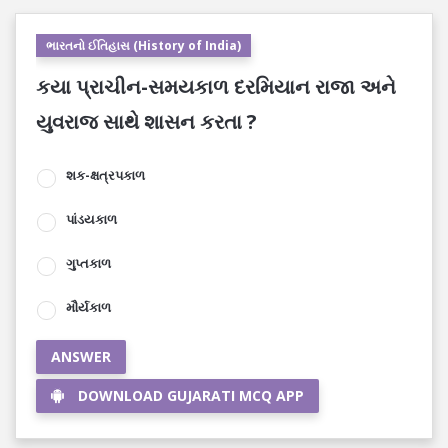
ભારતનો ઈતિહાસ (History of India)
કયા પ્રાચીન-સમયકાળ દરમિયાન રાજા અને
યુવરાજ સાથે શાસન કરતા ?
શક-ક્ષત્રપકાળ
પાંડયકાળ
ગુપ્તકાળ
મૌર્યકાળ
ANSWER
DOWNLOAD GUJARATI MCQ APP