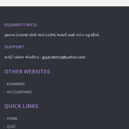
GUJARATI MCQ
જ્ઞાનના દરવાજા ખોલો અને દરરોજ અમારી સાથે કંઈક નવું શીખો.
SUPPORT :
સપોર્ટ ઇમેઇલ એકાઉન્ટ : gujaratimcq@yahoo.com
OTHER WEBSITES
EXAMIANS
ACCOUNTIANS
QUICK LINKS
HOME
QUIZ