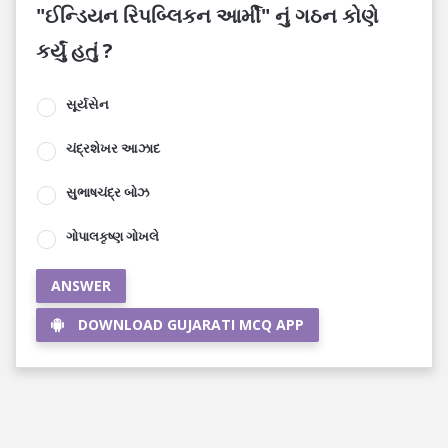
"ઈન્ડિયન રિપબ્લિકન આર્મી" નું ગઠન કોણે
કર્યું હતું ?
સૂર્યસેન
ચંદ્રશેખર આઝાદ
સુભાષચંદ્ર બોઝ
ગોપાલકૃષ્ણ ગોખલે
ANSWER
DOWNLOAD GUJARATI MCQ APP