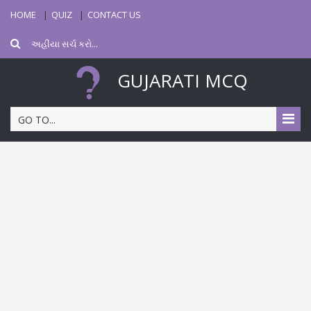
HOME
QUIZ
CONTACT US
GUJARATI MCQ
GO TO...