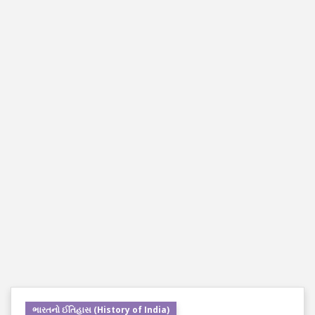
ભારતનો ઈતિહાસ (History of India)