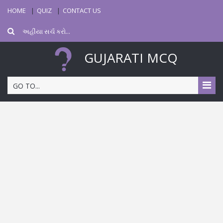
HOME
QUIZ
CONTACT US
GUJARATI MCQ
GO TO...