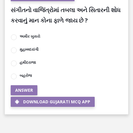
સંગીતનો વાજિંત્રોમાં તબલા અને સિતારની શોધ
કરવાનું માન કોના ફાળે જાય છે ?
અમીર ખુસરો
મુહમ્મદયંગી
હમીદરાજા
બહરોજ
ANSWER
DOWNLOAD GUJARATI MCQ APP