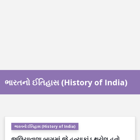
ભારતનો ઈતિહાસ (History of India)
ભારતનો ઈતિહાસ (History of India)
જલિયાવાલા બાગમાં જે હત્યાકાંડ થયેલ હતો