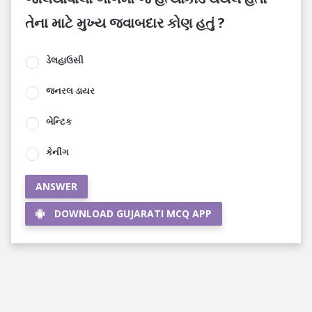
તેના માટે મુખ્ય જવાબદાર કોણ હતું ?
ડેલહાઉસી
જનરલ ડાયર
બેન્ટિક
કેનીંગ
ANSWER
DOWNLOAD GUJARATI MCQ APP