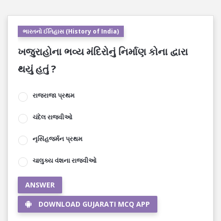
ભારતનો ઈતિહાસ (History of India)
ખજુરાહોના ભવ્ય મંદિરોનું નિર્માણ કોના દ્વારા
થયું હતું ?
રાજરાજા પ્રથમ
ચંદેલ રાજવીઓ
નૃસિંહજર્મન પ્રથમ
ચાલુક્ય વંશના રાજવીઓ
ANSWER
DOWNLOAD GUJARATI MCQ APP