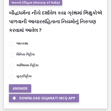
ભારતનો ઈતિહાસ (History of India)
બૌદ્ધધર્મના નીચે દર્શાવેલ કયા ગ્રંથમાં ભિક્ષુકોએ
પાળવાની આચારસંહિતાના નિયમોનું નિરુપણ
કરવામાં આવેલ ?
જાતકથા
વિનિય-પિટ્ટીકા
અભિધમ્મ-પિટ્ટીકા
સુત્રપિટ્ટીકા
ANSWER
DOWNLOAD GUJARATI MCQ APP