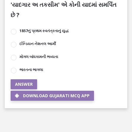
'યાદગાર અ તકસીમ' એ કોની યાદમાં સમર્પિત
છે ?
1857નું પ્રથમ સ્વતંત્રતાનું યુદ્ધ
ઈન્ડિયન નેશનલ આર્મી
મોગલ બાંધકામની ભવ્યતા
ભારતના ભાગલા
ANSWER
DOWNLOAD GUJARATI MCQ APP