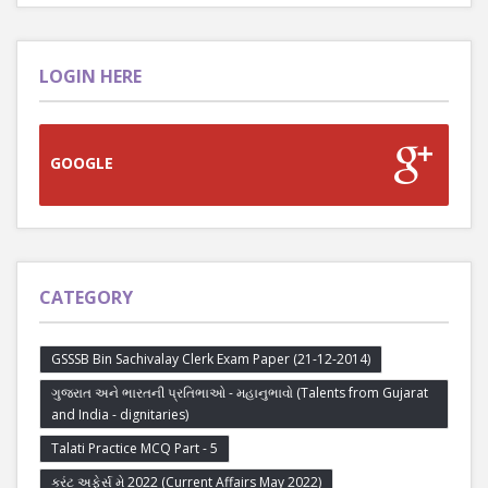
LOGIN HERE
GOOGLE
CATEGORY
GSSSB Bin Sachivalay Clerk Exam Paper (21-12-2014)
ગુજરાત અને ભારતની પ્રતિભાઓ - મહાનુભાવો (Talents from Gujarat
and India - dignitaries)
Talati Practice MCQ Part - 5
કરંટ અફેર્સ મે 2022 (Current Affairs May 2022)