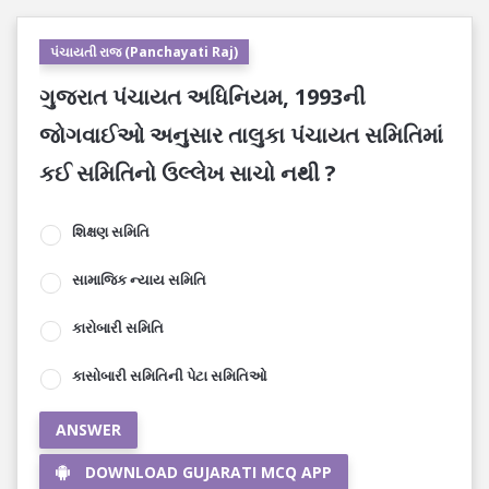
પંચાયતી રાજ (Panchayati Raj)
ગુજરાત પંચાયત અધિનિયમ, 1993ની
જોગવાઈઓ અનુસાર તાલુકા પંચાયત સમિતિમાં
કઈ સમિતિનો ઉલ્લેખ સાચો નથી ?
શિક્ષણ સમિતિ
સામાજિક ન્યાય સમિતિ
કારોબારી સમિતિ
કાસોબારી સમિતિની પેટા સમિતિઓ
ANSWER
DOWNLOAD GUJARATI MCQ APP