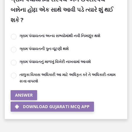
બન્નેના હોદ્દા એક સાથે આવી પડે ત્યારે શું થઈ
શકે ?
ગ્રામ પંચાયતના અન્ય સભ્યોમાંથી નવી નિમણૂંક થશે
ગ્રામ પંચાયતની પુનઃચૂંટણી થશે
ગ્રામ પંચાયતનું માળખું વિખેરી નાખવામાં આવશે
તાલુકા વિકાસ અધિકારી આ માટે અધિકૃત કરે તે અધિકારી તમામ
સત્તા વાપરશે
ANSWER
DOWNLOAD GUJARATI MCQ APP