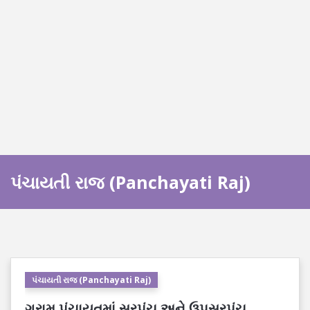
પંચાયતી રાજ (Panchayati Raj)
પંચાયતી રાજ (Panchayati Raj)
ગ્રામ પંચાયતમાં સરપંચ અને ઉપસરપંચ