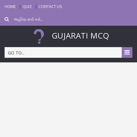
HOME
QUIZ
CONTACT US
GUJARATI MCQ
GO TO...