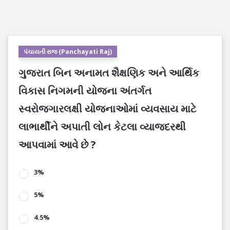
પંચાયતી રાજ (Panchayati Raj)
ગુજરાત બિન અનામત શૈક્ષણિક અને આર્થિક
વિકાસ નિગમની યોજના અંતર્ગત
સ્વરોજગારલક્ષી યોજનાઓમાં વ્યવસાય માટે
લાભાર્થીને અપાતી લોન કેટલા વ્યાજદરથી
આપવામાં આવે છે ?
3%
5%
4.5%