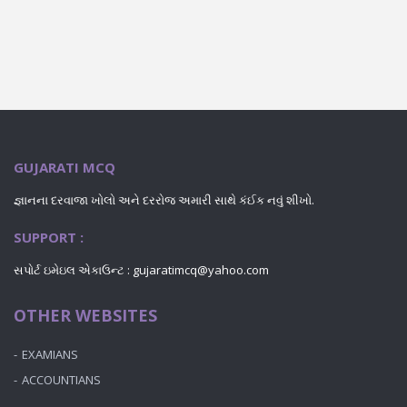
GUJARATI MCQ
જ્ઞાનના દરવાજા ખોલો અને દરરોજ અમારી સાથે કંઈક નવું શીખો.
SUPPORT :
સપોર્ટ ઇમેઇલ એકાઉન્ટ : gujaratimcq@yahoo.com
OTHER WEBSITES
EXAMIANS
ACCOUNTIANS