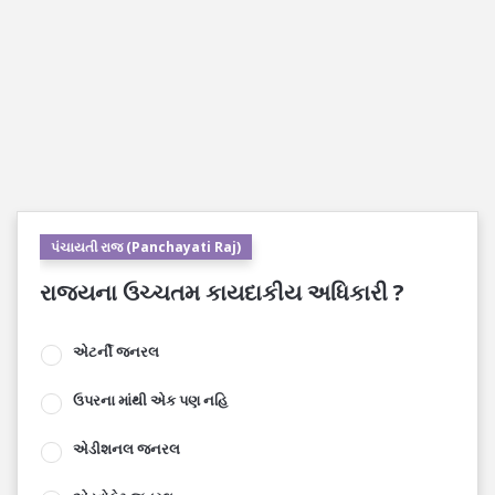
પંચાયતી રાજ (Panchayati Raj)
રાજ્યના ઉચ્ચતમ કાયદાકીય અધિકારી ?
એટર્ની જનરલ
ઉપરના માંથી એક પણ નહિ
એડીશનલ જનરલ