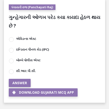
પંચાયતી રાજ (Panchayati Raj)
ગુન્હેગારની ઓળખ પરેડ કયા કાયદા હેઠળ થાય
છે ?
એવિડન્સ એક્ટ
ઇન્ડિયન પીનલ કોડ (IPC)
બોમ્બે પોલીસ એક્ટ
સી.આર.પી.સી.
ANSWER
DOWNLOAD GUJARATI MCQ APP