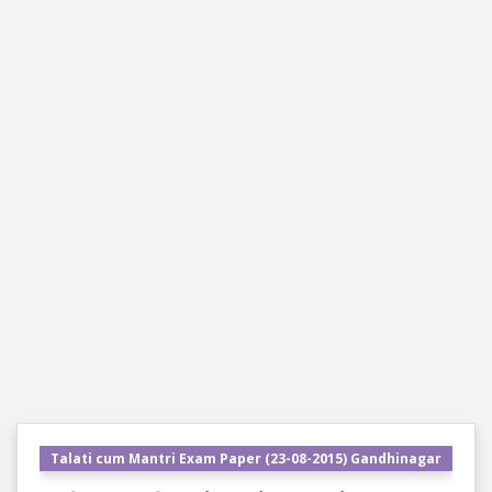
Talati cum Mantri Exam Paper (23-08-2015) Gandhinagar