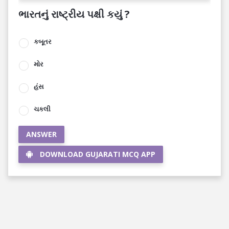
ભારતનું રાષ્ટ્રીય પક્ષી કયું ?
કબૂતર
મોર
હંસ
ચકલી
ANSWER
DOWNLOAD GUJARATI MCQ APP