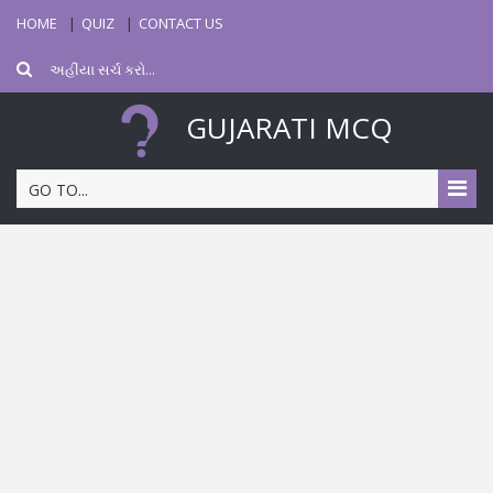
HOME
QUIZ
CONTACT US
GUJARATI MCQ
GO TO...