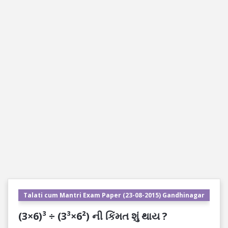
Talati cum Mantri Exam Paper (23-08-2015) Gandhinagar
(3×6)³ ÷ (3³×6²) ની કિંમત શું થાય ?