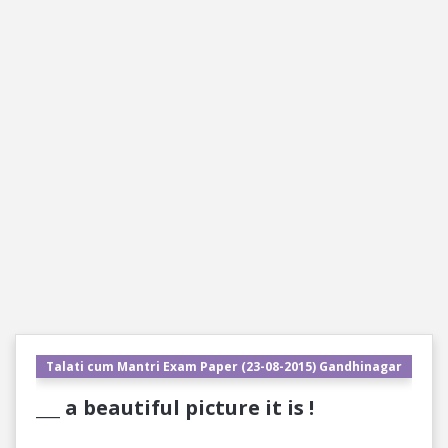
Talati cum Mantri Exam Paper (23-08-2015) Gandhinagar
___ a beautiful picture it is !