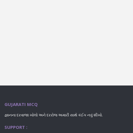
GUJARATI MCQ
જ્ઞાનના દરવાજા ખોલો અને દરરોજ અમારી સાથે કંઈક નવું શીખો.
SUPPORT :