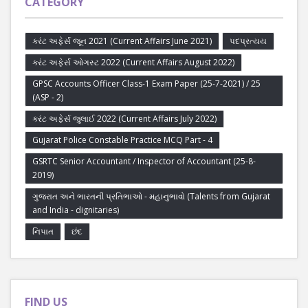
CATEGORY
કરંટ અફેર્સ જૂન 2021 (Current Affairs June 2021)
પદપ્રત્યય
કરંટ અફેર્સ ઓગસ્ટ 2022 (Current Affairs August 2022)
GPSC Accounts Officer Class-1 Exam Paper (25-7-2021) / 25
(ASP - 2)
કરંટ અફેર્સ જુલાઈ 2022 (Current Affairs July 2022)
Gujarat Police Constable Practice MCQ Part - 4
GSRTC Senior Accountant / Inspector of Accountant (25-8-
2019)
ગુજરાત અને ભારતની પ્રતિભાઓ - મહાનુભાવો (Talents from Gujarat
and India - dignitaries)
નિપાત
છંદ
FIND US