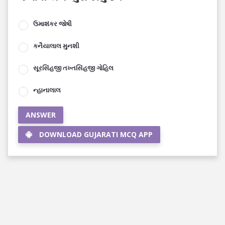
ઉમાશંકર જોષી
કનૈયાલાલ મુનશી
સૂરસિંહજી તખ્તસિંહજી ગોહિલ
ન્હાનાલાલ
ANSWER
DOWNLOAD GUJARATI MCQ APP