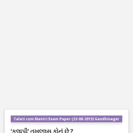
Talati cum Mantri Exam Paper (23-08-2015) Gandhinagar
‘કલાપી’ તખલ્લુસ કોનું છે ?