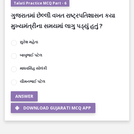
Talati Practice MCQ Part - 6
ગુજરાતમાં છેલ્લી વખત રાષ્ટ્રપતિશાસન કયા
મુખ્યમંત્રીના સમયમાં લાગુ પડ્યું હતું ?
સુરેશ મહેતા
બાબુભાઈ પટેલ
માધવસિંહ સોલંકી
ચીમનભાઈ પટેલ
ANSWER
DOWNLOAD GUJARATI MCQ APP