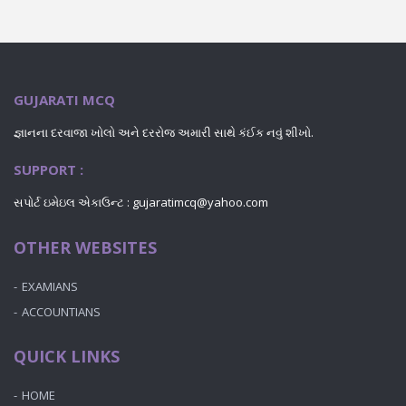
GUJARATI MCQ
જ્ઞાનના દરવાજા ખોલો અને દરરોજ અમારી સાથે કંઈક નવું શીખો.
SUPPORT :
સપોર્ટ ઇમેઇલ એકાઉન્ટ : gujaratimcq@yahoo.com
OTHER WEBSITES
EXAMIANS
ACCOUNTIANS
QUICK LINKS
HOME