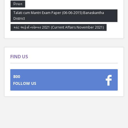
નિપાત
Talati cum Mantri Exam Paper (06-06-2015) Banaskantha
District
કરંટ અફેર્સ નવેમ્બર 2021 (Current Affairs November 2021)
FIND US
800
FOLLOW US