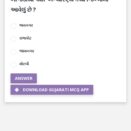
આવેલું છે ?
ભાવનગર
રાજકોટ
જામનગર
મોરબી
ANSWER
DOWNLOAD GUJARATI MCQ APP