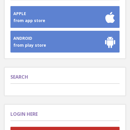
APPLE
from app store
ANDROID
from play store
SEARCH
LOGIN HERE