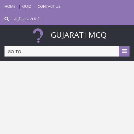
HOME
QUIZ
CONTACT US
GUJARATI MCQ
GO TO...