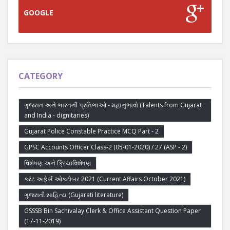
GOOGLE
CATEGORY
ગુજરાત અને ભારતની પ્રતિભાઓ - મહાનુભાવો (Talents from Gujarat
and India - dignitaries)
Gujarat Police Constable Practice MCQ Part - 2
GPSC Accounts Officer Class-2 (05-01-2020) / 27 (ASP - 2)
વિશેષણ અને ક્રિયાવિશેષણ
કરંટ અફેર્સ ઓક્ટોબર 2021 (Current Affairs October 2021)
ગુજરાતી સાહિત્ય (Gujarati literature)
GSSSB Bin Sachivalay Clerk & Office Assistant Question Paper
(17-11-2019)