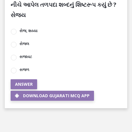
નીચે આપેલ તળપદા શબ્દનું શિષ્ટરૂપ કયું છે ?
સેજ્ય
સેજ, શય્યા
સેજલ
સજાવટ
સજળ
ANSWER
DOWNLOAD GUJARATI MCQ APP