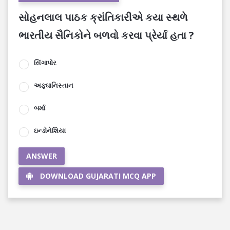
સોહનલાલ પાઠક ક્રાંતિકારીએ કયા સ્થળે
ભારતીય સૈનિકોને બળવો કરવા પ્રેર્યા હતા ?
સિંગાપોર
અફઘાનિસ્તાન
બર્મા
ઇન્ડોનેશિયા
ANSWER
DOWNLOAD GUJARATI MCQ APP