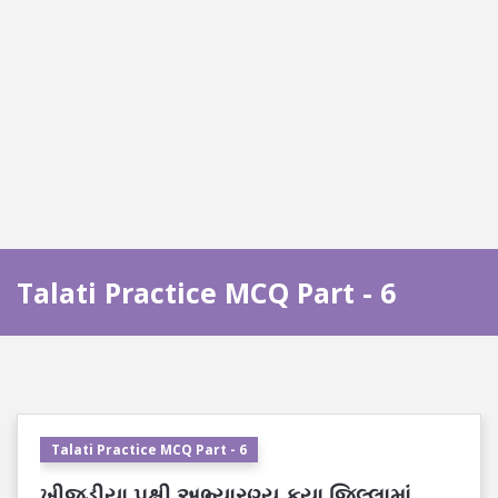
Talati Practice MCQ Part - 6
Talati Practice MCQ Part - 6
ખીજડીયા પક્ષી અભ્યારણ્ય કયા જિલ્લામાં