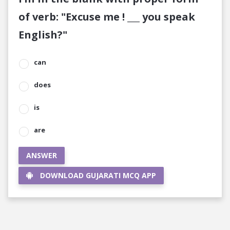
of verb: "Excuse me ! ___ you speak
English?"
can
does
is
are
ANSWER
DOWNLOAD GUJARATI MCQ APP