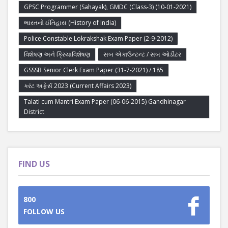
GPSC Programmer (Sahayak), GMDC (Class-3) (10-01-2021)
ભારતનો ઈતિહાસ (History of India)
Police Constable Lokrakshak Exam Paper (2-9-2012)
વિશેષણ અને ક્રિયાવિશેષણ
સબ એકાઉન્ટન્ટ / સબ ઓડીટર
GSSSB Senior Clerk Exam Paper (31-7-2021) / 185
કરંટ અફેર્સ 2023 (Current Affairs 2023)
Talati cum Mantri Exam Paper (06-06-2015) Gandhinagar
District
FIND US
800
FOLLOW US