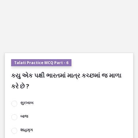
Talati Practice MCQ Part - 6
કયુ એક પક્ષી ભારતમાં માત્ર કચ્છમાં જ માળા
કરે છે ?
સુરખાબ
બાજ
શાહમૃગ