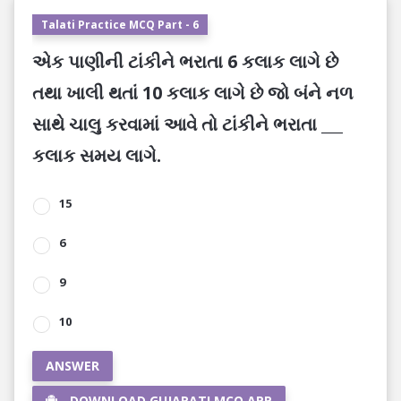
Talati Practice MCQ Part - 6
એક પાણીની ટાંકીને ભરાતા 6 કલાક લાગે છે
તથા ખાલી થતાં 10 કલાક લાગે છે જો બંને નળ
સાથે ચાલુ કરવામાં આવે તો ટાંકીને ભરાતા ___
કલાક સમય લાગે.
15
6
9
10
ANSWER
DOWNLOAD GUJARATI MCQ APP