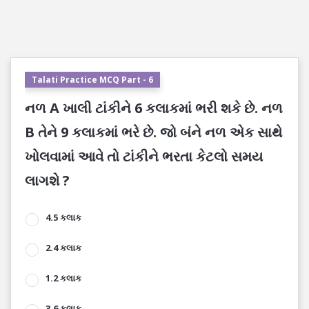
Talati Practice MCQ Part - 6
નળ A ખાલી ટાંકીને 6 કલાકમાં ભરી શકે છે. નળ
B તેને 9 કલાકમાં ભરે છે. જો બંને નળ એક સાથે
ખોલવામાં આવે તો ટાંકીને ભરતા કેટલો સમય
લાગશે ?
4.5 કલાક
2.4 કલાક
1.2 કલાક
3.6 કલાક