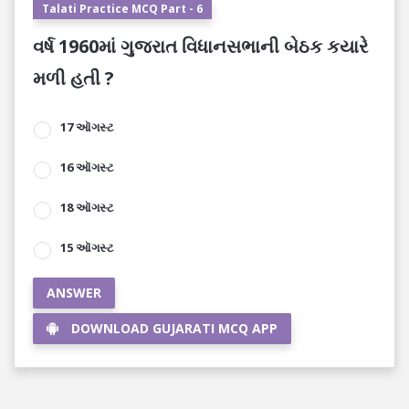
Talati Practice MCQ Part - 6
વર્ષ 1960માં ગુજરાત વિધાનસભાની બેઠક કયારે
મળી હતી ?
17 ઑગસ્ટ
16 ઑગસ્ટ
18 ઑગસ્ટ
15 ઑગસ્ટ
ANSWER
DOWNLOAD GUJARATI MCQ APP