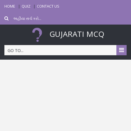
HOME
QUIZ
CONTACT US
GUJARATI MCQ
GO TO...