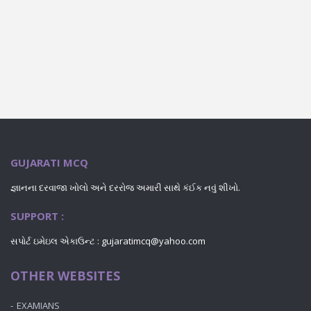
GUJARATI MCQ
જ્ઞાનના દરવાજા ખોલો અને દરરોજ અમારી સાથે કંઈક નવું શીખો.
SUPPORT :
સપોર્ટ ઇમેઇલ એકાઉન્ટ : gujaratimcq@yahoo.com
OTHER WEBSITES
EXAMIANS