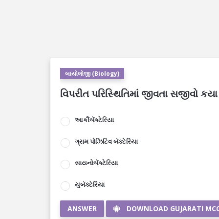
બાયોલોજી (Biology)
વિપરીત પરિસ્થિતિમાં જીવતા સજીવો કયા 
આર્કીબૅક્ટેરિયા
ગ્રામ પોઝિટિવ બૅક્ટેરિયા
સાયનોબૅક્ટેરિયા
યુબૅક્ટેરિયા
ANSWER
DOWNLOAD GUJARATI MC