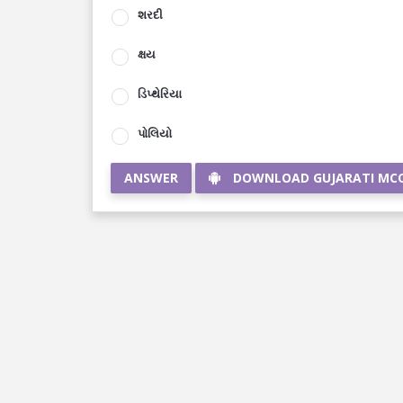
શરદી
ક્ષય
ડિપ્થેરિયા
પોલિયો
ANSWER
DOWNLOAD GUJARATI MC