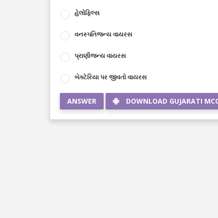
હેલોફિલ્સ
વનસ્પતિજન્ય વાયરસ
પ્રાણીજન્ય વાયરસ
બેક્ટેરિયા પર જીવતો વાયરસ
ANSWER
DOWNLOAD GUJARATI MC