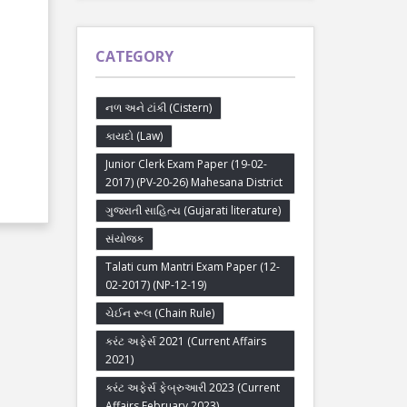
CATEGORY
નળ અને ટાંકી (Cistern)
કાયદો (Law)
Junior Clerk Exam Paper (19-02-
2017) (PV-20-26) Mahesana District
ગુજરાતી સાહિત્ય (Gujarati literature)
સંયોજક
Talati cum Mantri Exam Paper (12-
02-2017) (NP-12-19)
ચેઈન રૂલ (Chain Rule)
કરંટ અફેર્સ 2021 (Current Affairs
2021)
કરંટ અફેર્સ ફેબ્રુઆરી 2023 (Current
Affairs February 2023)