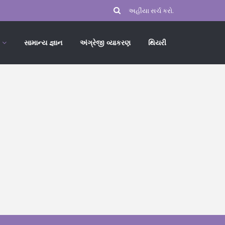
સામાન્ય જ્ઞાન
અંગ્રેજી વ્યાકરણ
થિયરી