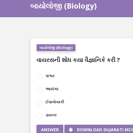
બાયોલોજી (Biology)
બાયોલોજી (Biology)
વાયરસની શોધ કયા વૈજ્ઞાનિકે કરી ?
પાશ્વર
આયંગર
ઈવાનોવ્સકી
ડાયનર
ANSWER
DOWNLOAD GUJARATI MC