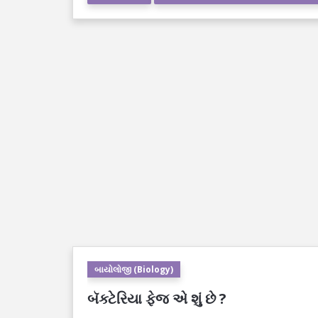
બાયોલોજી (Biology)
બૅક્ટેરિયા ફેજ એ શું છે ?