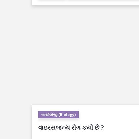
બાયોલોજી (Biology)
વાઇરસજન્ય રોગ કયો છે ?