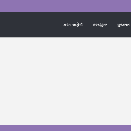
કરંટ અફેર્સ
કમ્પ્યુટર
ગુજરાત