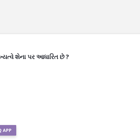
ુખ્યત્વે શેના પર આધારિત છે ?
Q APP