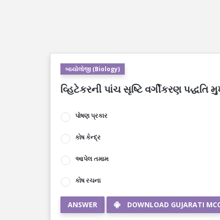
બાયોલોજી (Biology)
વ્હિટેકરની પાંચ સૃષ્ટિ વર્ગીકરણ પદ્ધતિ મ
પોષણ પ્રકાર
કોષ કેન્દ્ર
આપેલ તમામ
કોષ રચના
ANSWER
DOWNLOAD GUJARATI MC