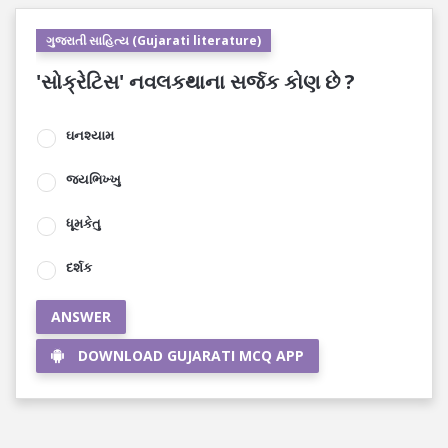
ગુજરાતી સાહિત્ય (Gujarati literature)
'સોક્રેટિસ' નવલકથાના સર્જક કોણ છે ?
ઘનશ્યામ
જયભિખ્ખુ
ધૂમકેતુ
દર્શક
ANSWER
DOWNLOAD GUJARATI MCQ APP