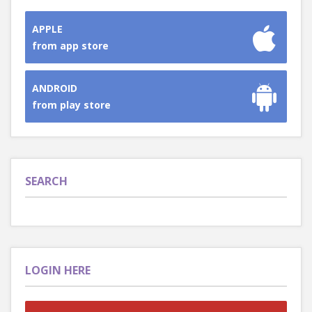
APPLE
from app store
ANDROID
from play store
SEARCH
LOGIN HERE