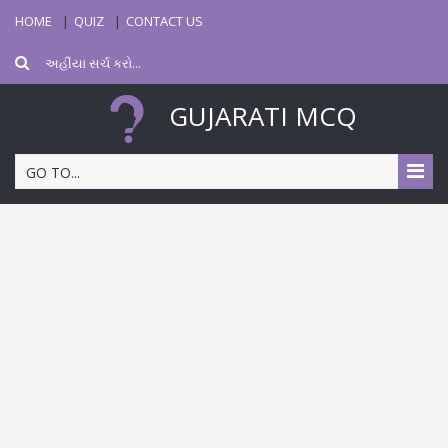
HOME
QUIZ
CONTACT US
GUJARATI MCQ
GO TO...