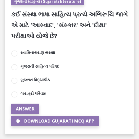
ગુજરાતી સાહિત્ય (Gujarati literature)
કઈ સંસ્થા ભાષા સાહિત્ય પ્રત્યે અભિરૂચિ જાગે
એ માટે 'આસ્વાદ', 'સંસ્કાર' અને 'દીક્ષા'
પરીક્ષાઓ યોજે છે?
સ્વામિનારાયણ સંસ્થા
ગુજરાતી સાહિત્ય પરિષદ
ગુજરાત વિદ્યાપીઠ
ગાયત્રી પરિવાર
ANSWER
DOWNLOAD GUJARATI MCQ APP