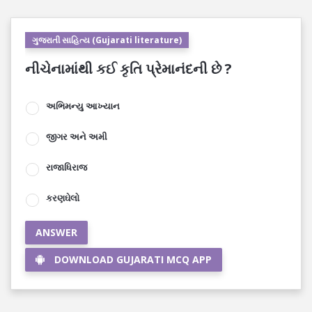
ગુજરાતી સાહિત્ય (Gujarati literature)
નીચેનામાંથી કઈ કૃતિ પ્રેમાનંદની છે ?
અભિમન્યુ આખ્યાન
જીગર અને અમી
રાજાધિરાજ
કરણઘેલો
ANSWER
DOWNLOAD GUJARATI MCQ APP