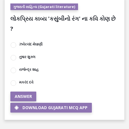
ગુજરાતી સાહિત્ય (Gujarati literature)
લોકપ્રિય કાવ્ય 'કસુંબીનો રંગ' ના કવિ કોણ છે
?
ઝવેરચંદ મેઘાણી
તુષાર શુક્લ
રાજેન્દ્ર શાહ
મકરંદ દવે
ANSWER
DOWNLOAD GUJARATI MCQ APP