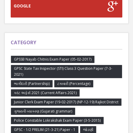
GOOGLE
CATEGORY
GPSSB Nayab Chitnis Exam Paper (05-02-2017)
GPSC State Tax Inspector (STI) Class 3 Question Paper (7-3-
2021)
ભાગીદારી (Partnership)
ટકાવારી (Percentage)
કરંટ અફેર્સ 2021 (Current Affairs 2021)
Junior Clerk Exam Paper (19-02-2017) (NP-12-19) Rajkot District
ગુજરાતી વ્યાકરણ (Gujarati grammar)
Police Constable Lokrakshak Exam Paper (3-5-2015)
GPSC - 1/2 PRELIM (21-3-21) Paper - 1
જોડણી