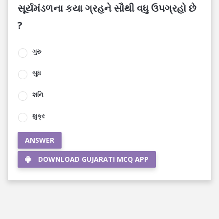
સૂર્યમંડળના કયા ગ્રહને સૌથી વધુ ઉપગ્રહો છે
?
ગુરુ
બુધ
શનિ
શુક્ર
ANSWER
DOWNLOAD GUJARATI MCQ APP