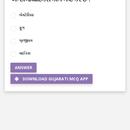
બેક્ટેરિયા
ફૂગ
પ્રજીવક
વાઈરસ
ANSWER
DOWNLOAD GUJARATI MCQ APP