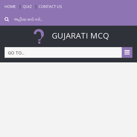
HOME
QUIZ
CONTACT US
GUJARATI MCQ
GO TO...