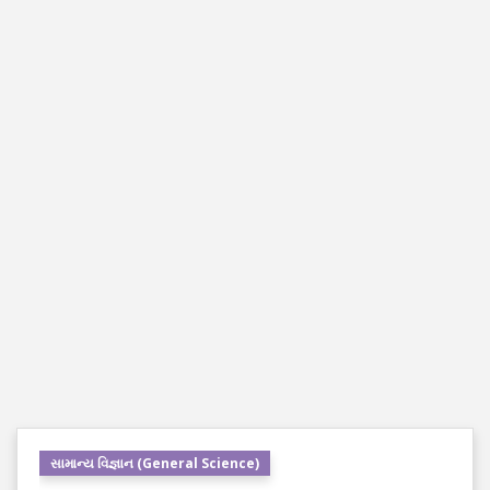
સામાન્ય વિજ્ઞાન (General Science)