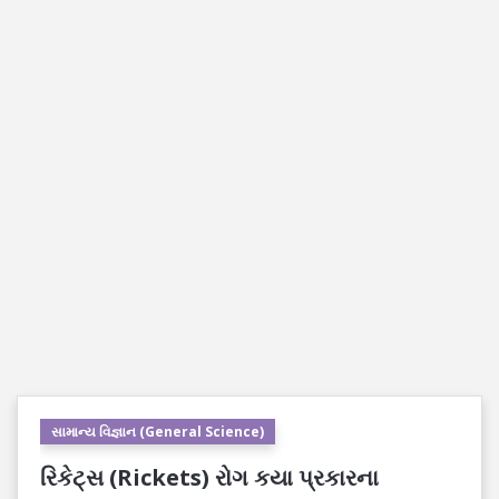
સામાન્ય વિજ્ઞાન (General Science)
રિકેટ્સ (Rickets) રોગ કયા પ્રકારના