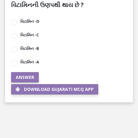
વિટામિનની ઉણપથી થાય છે ?
વિટામિન -D
વિટામિન -C
વિટામિન -B
વિટામિન -A
ANSWER
DOWNLOAD GUJARATI MCQ APP