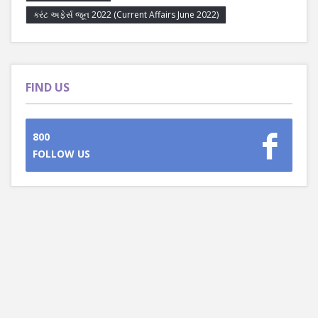
કરંટ અફેર્સ જૂન 2022 (Current Affairs June 2022)
FIND US
800
FOLLOW US