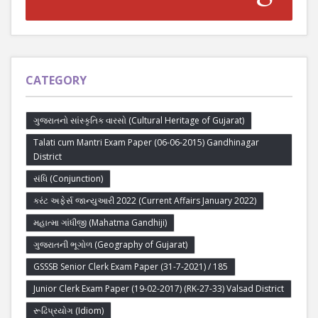
CATEGORY
ગુજરાતનો સાંસ્કૃતિક વારસો (Cultural Heritage of Gujarat)
Talati cum Mantri Exam Paper (06-06-2015) Gandhinagar
District
સંધિ (Conjunction)
કરંટ અફેર્સ જાન્યુઆરી 2022 (Current Affairs January 2022)
મહાત્મા ગાંધીજી (Mahatma Gandhiji)
ગુજરાતની ભૂગોળ (Geography of Gujarat)
GSSSB Senior Clerk Exam Paper (31-7-2021) / 185
Junior Clerk Exam Paper (19-02-2017) (RK-27-33) Valsad District
રૂઢિપ્રયોગ (Idiom)