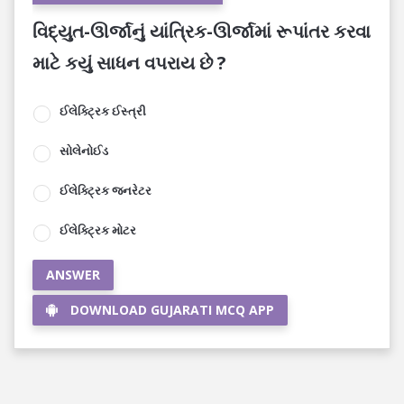
વિદ્યુત-ઊર્જાનું યાંત્રિક-ઊર્જામાં રૂપાંતર કરવા
માટે કયું સાધન વપરાય છે ?
ઈલેક્ટ્રિક ઈસ્ત્રી
સોલેનોઈડ
ઈલેક્ટ્રિક જનરેટર
ઈલેક્ટ્રિક મોટર
ANSWER
DOWNLOAD GUJARATI MCQ APP