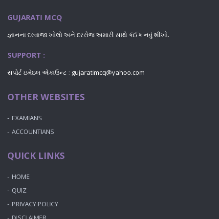
GUJARATI MCQ
જ્ઞાનના દરવાજા ખોલો અને દરરોજ અમારી સાથે કંઈક નવું શીખો.
SUPPORT :
સપોર્ટ ઇમેઇલ એકાઉન્ટ : gujaratimcq@yahoo.com
OTHER WEBSITES
EXAMIANS
ACCOUNTIANS
QUICK LINKS
HOME
QUIZ
PRIVACY POLICY
DISCLAIMER