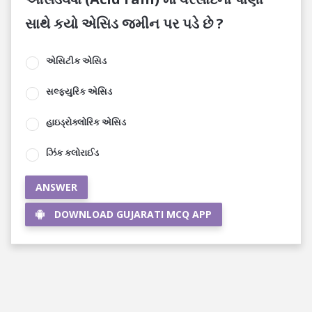
સાથે કયો એસિડ જમીન પર પડે છે ?
એસિટીક એસિડ
સલ્ફ્યુરિક એસિડ
હાઇડ્રોક્લોરિક એસિડ
ઝિંક કલોરાઈડ
ANSWER
DOWNLOAD GUJARATI MCQ APP