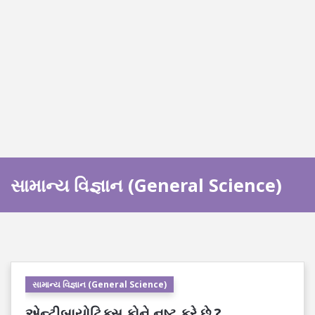
સામાન્ય વિજ્ઞાન (General Science)
સામાન્ય વિજ્ઞાન (General Science)
એન્ટીબાયોટિક્સ કોને નષ્ટ કરે છે ?