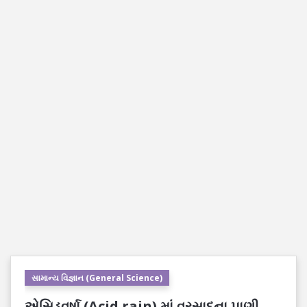
સામાન્ય વિજ્ઞાન (General Science)
એસિડવર્ષા (Acid rain) માં વરસાદના પાણી