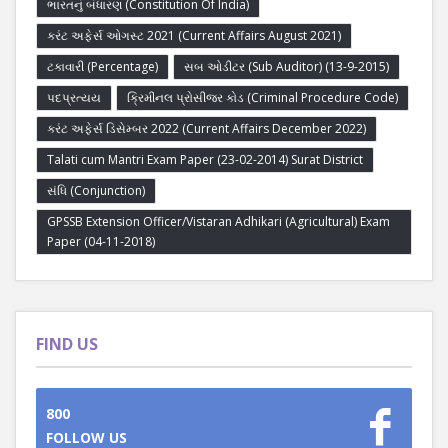
ભારતનું બંધારણ (Constitution Of India)
કરંટ અફેર્સ ઓગસ્ટ 2021 (Current Affairs August 2021)
ટકાવારી (Percentage)
સબ ઓડીટર (Sub Auditor) (13-9-2015)
પદપ્રત્યય
ક્રિમીનલ પ્રોસીજર કોડ (Criminal Procedure Code)
કરંટ અફેર્સ ડિસેમ્બર 2022 (Current Affairs December 2022)
Talati cum Mantri Exam Paper (23-02-2014) Surat District
સંધિ (Conjunction)
GPSSB Extension Officer/Vistaran Adhikari (Agricultural) Exam
Paper (04-11-2018)
FIND US
800
FOLLOW US