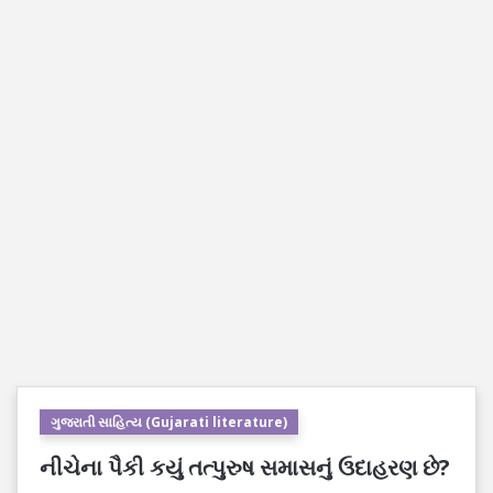
ગુજરાતી સાહિત્ય (Gujarati literature)
નીચેના પૈકી કયું તત્પુરુષ સમાસનું ઉદાહરણ છે?