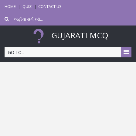
HOME
QUIZ
CONTACT US
GUJARATI MCQ
GO TO...