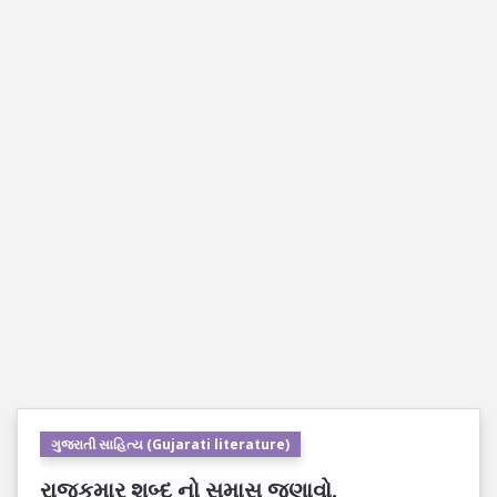
ગુજરાતી સાહિત્ય (Gujarati literature)
રાજકુમાર શબ્દ નો સમાસ જણાવો.