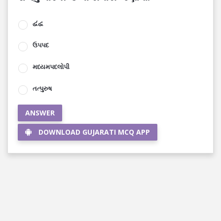
દ્વંદ્વ
ઉપપદ
મધ્યમપદલોપી
તત્પુરુષ
ANSWER
DOWNLOAD GUJARATI MCQ APP