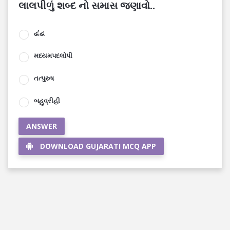
લાલપીળું શબ્દ નો સમાસ જણાવો..
દ્વંદ્વ
મધ્યમપદલોપી
તત્પુરુષ
બહુવ્રીહી
ANSWER
DOWNLOAD GUJARATI MCQ APP