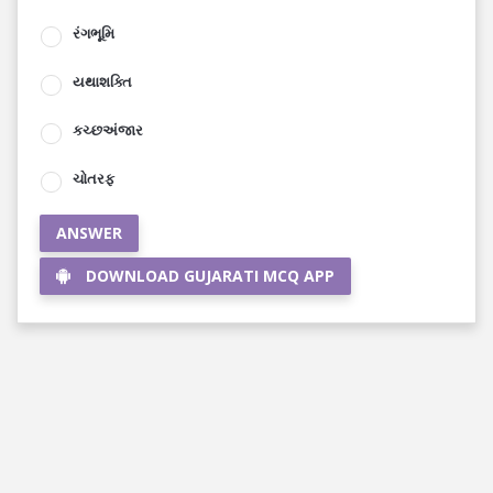
રંગભૂમિ
યથાશક્તિ
કચ્છઅંજાર
ચોતરફ
ANSWER
DOWNLOAD GUJARATI MCQ APP