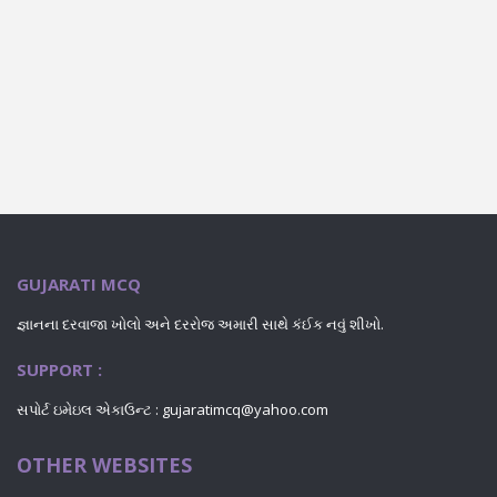
GUJARATI MCQ
જ્ઞાનના દરવાજા ખોલો અને દરરોજ અમારી સાથે કંઈક નવું શીખો.
SUPPORT :
સપોર્ટ ઇમેઇલ એકાઉન્ટ : gujaratimcq@yahoo.com
OTHER WEBSITES