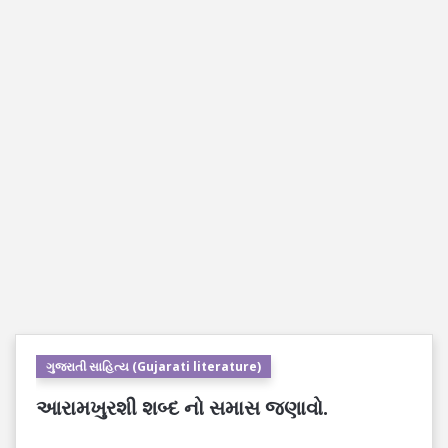
ગુજરાતી સાહિત્ય (Gujarati literature)
આરામખુરશી શબ્દ નો સમાસ જણાવો.