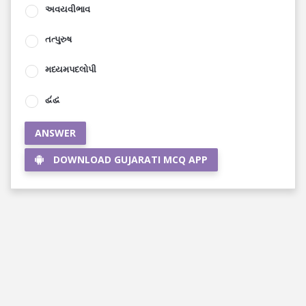
અવયવીભાવ
તત્પુરુષ
મધ્યમપદલોપી
દ્વંદ્વ
ANSWER
DOWNLOAD GUJARATI MCQ APP